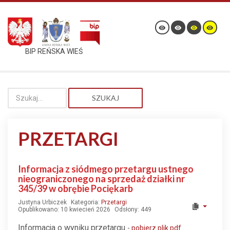
BIP REŃSKA WIEŚ
SZUKAJ
PRZETARGI
Informacja z siódmego przetargu ustnego
nieograniczonego na sprzedaż działki nr
345/39 w obrębie Pociękarb
Justyna Urbiczek
Kategoria:
Przetargi
Opublikowano: 10 kwiecień 2026
Odsłony: 449
Informacja o wyniku przetargu
-
pobierz plik pdf.