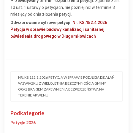
Przewidywany termin rozpatrzenia petycji:
zgodnie z art.
10 ust. 1 ustawy o petycjach, nie później niż w terminie 3
miesięcy od dnia złożenia petycji.
Odwzorowanie cyfrowe petycji:
Nr: KS.152.4.2026
Petycja w sprawie budowy kanalizacji sanitarnej i
oświetlenia drogowego w Długomiłowicach
NR: KS.152.3.2026 PETYCJA W SPRAWIE PODJĘCIA DZIAŁAŃ
W ZWIĄZKU Z WIELOLETNIĄ BEZCZYNNOŚCIĄ GMINY
ORAZ BRAKIEM ZAPEWNIENIA BEZPIECZEŃSTWA NA
TERENIE AKWENU
Podkategorie
Petycje 2026