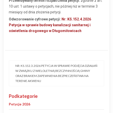
Przewidywany termin rozpatrzenia petycji:
zgodnie z art.
10 ust. 1 ustawy o petycjach, nie później niż w terminie 3
miesięcy od dnia złożenia petycji.
Odwzorowanie cyfrowe petycji:
Nr: KS.152.4.2026
Petycja w sprawie budowy kanalizacji sanitarnej i
oświetlenia drogowego w Długomiłowicach
NR: KS.152.3.2026 PETYCJA W SPRAWIE PODJĘCIA DZIAŁAŃ
W ZWIĄZKU Z WIELOLETNIĄ BEZCZYNNOŚCIĄ GMINY
ORAZ BRAKIEM ZAPEWNIENIA BEZPIECZEŃSTWA NA
TERENIE AKWENU
Podkategorie
Petycje 2026