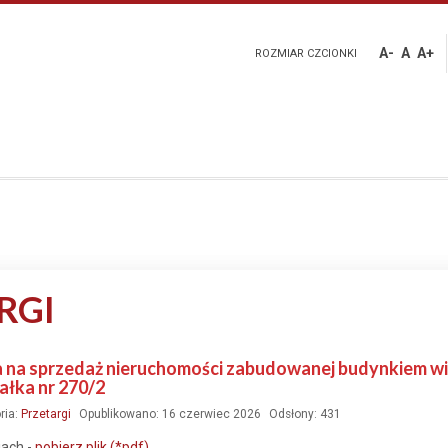
A-
A
A+
ROZMIAR CZCIONKI
RGI
 na sprzedaż nieruchomości zabudowanej budynkiem wi
iałka nr 270/2
ria:
Przetargi
Opublikowano: 16 czerwiec 2026
Odsłony: 431
iach -
pobierz plik (*pdf)