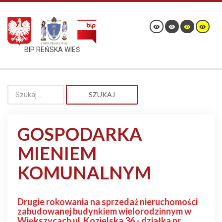
BIP REŃSKA WIEŚ
SZUKAJ
GOSPODARKA
MIENIEM
KOMUNALNYM
Drugie rokowania na sprzedaż nieruchomości
zabudowanej budynkiem wielorodzinnym w
Większycach ul. Kozielska 36 - działka nr