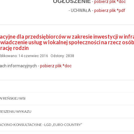
OGŁOSZENIE
-
pobierz plik *doc
- UCHWAŁA -
pobierz plik *pdf
acyjne dla przedsiębiorców w zakresie inwestycji w inf
świadczenie usług w lokalnej społeczności na rzecz osó
rację rodzin
blikowano: 14 czerwiec 2016
Odsłony: 2838
ach informacyjnych -
pobierz plik *doc
W REŃSKIEJ WSI
IESZENIU WYKAZU
ACYJNO-KONSULTACYJNE - LGD „EURO-COUNTRY”