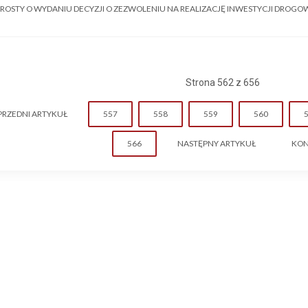
ROSTY O WYDANIU DECYZJI O ZEZWOLENIU NA REALIZACJĘ INWESTYCJI DROGO
Strona 562 z 656
PRZEDNI ARTYKUŁ
557
558
559
560
566
NASTĘPNY ARTYKUŁ
KON