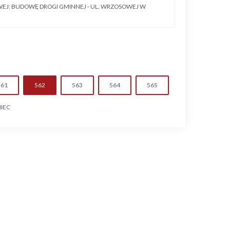
WEJ: BUDOWĘ DROGI GMINNEJ - UL. WRZOSOWEJ W
561
562
563
564
565
IEC