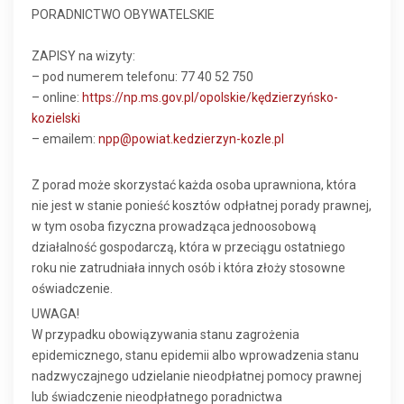
PORADNICTWO OBYWATELSKIE
ZAPISY na wizyty:
– pod numerem telefonu: 77 40 52 750
– online:
https://np.ms.gov.pl/opolskie/kędzierzyńsko-
kozielski
– emailem:
npp@powiat.kedzierzyn-kozle.pl
Z porad może skorzystać każda osoba uprawniona, która
nie jest w stanie ponieść kosztów odpłatnej porady prawnej,
w tym osoba fizyczna prowadząca jednoosobową
działalność gospodarczą, która w przeciągu ostatniego
roku nie zatrudniała innych osób i która złoży stosowne
oświadczenie.
UWAGA!
W przypadku obowiązywania stanu zagrożenia
epidemicznego, stanu epidemii albo wprowadzenia stanu
nadzwyczajnego udzielanie nieodpłatnej pomocy prawnej
lub świadczenie nieodpłatnego poradnictwa