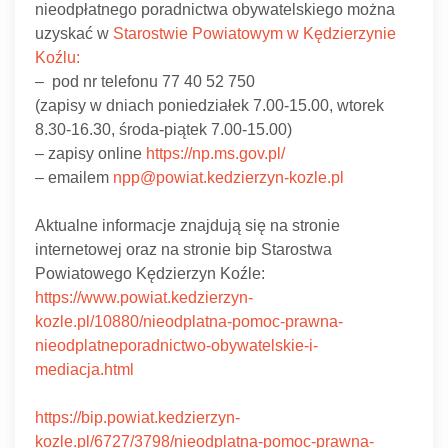
nieodpłatnego poradnictwa obywatelskiego można
uzyskać w
Starostwie Powiatowym w Kędzierzynie
Koźlu:
– pod nr telefonu 77 40 52 750
(zapisy w dniach poniedziałek 7.00-15.00, wtorek
8.30-16.30, środa-piątek 7.00-15.00)
– zapisy online
https://np.ms.gov.pl/
– emailem
npp@powiat.kedzierzyn-kozle.pl
Aktualne informacje znajdują się na stronie
internetowej oraz na stronie bip Starostwa
Powiatowego Kędzierzyn Koźle:
https://www.powiat.kedzierzyn-
kozle.pl/10880/nieodplatna-pomoc-prawna-
nieodplatneporadnictwo-obywatelskie-i-
mediacja.html
https://bip.powiat.kedzierzyn-
kozle.pl/6727/3798/nieodplatna-pomoc-prawna-