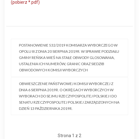
(pobierz *.pdf)
POSTANOWIENIE 532/2019 KOMISARZA WYBORCZEGO W
OPOLU III Z DNIA 20 SIERPNIA 2019R. W SPRAWIE PODZIAŁU
GMINY REŃSKA WIEŚ NA STAŁE OBWODY GLOSOWANIA,
USTALENIA ICH NUMERÓW, GRANIC ORAZ SIEDZIB
OBWODOWYCH KOMISJI WYBORCZYCH
OBWIESZCZENIE PAŃSTWOWEJ KOMISJI WYBORCZEJ Z
DNIA 6 SIERPNIA 2019R. O OKRĘGACH WYBORCZYCH W
WYBORACH DO SEJMU RZECZYPOSPOLITEJ POLSKIEJ I DO
SENATU RZECZYPOSPOLITEJ POLSKIEJ ZARZĄDZONYCH NA
DZIEŃ 13 PAŹDZIERNIKA 2019R.
Strona 1 z 2