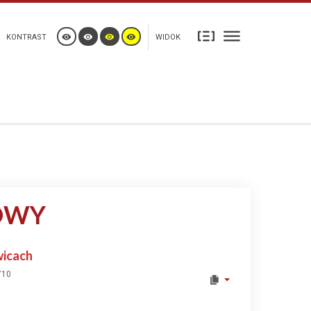
KONTRAST
WIDOK
OWY
wicach
710