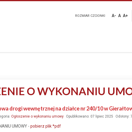
A-
A
A+
ROZMIAR CZCIONKI
ENIE O WYKONANIU UM
owa drogi wewnętrznej na działce nr 240/10 w Gierałto
egoria:
Ogłoszenie o wykonaniu umowy
Opublikowano: 07 lipiec 2025
Odsłony: 
NANIU UMOWY -
pobierz plik *pdf