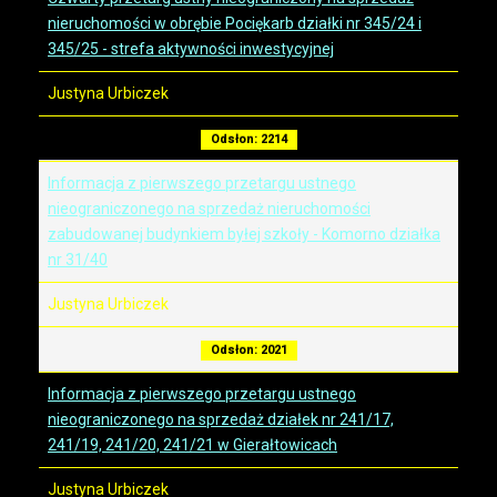
nieruchomości w obrębie Pociękarb działki nr 345/24 i
345/25 - strefa aktywności inwestycyjnej
Justyna Urbiczek
Odsłon: 2214
Informacja z pierwszego przetargu ustnego
nieograniczonego na sprzedaż nieruchomości
zabudowanej budynkiem byłej szkoły - Komorno działka
nr 31/40
Justyna Urbiczek
Odsłon: 2021
Informacja z pierwszego przetargu ustnego
nieograniczonego na sprzedaż działek nr 241/17,
241/19, 241/20, 241/21 w Gierałtowicach
Justyna Urbiczek