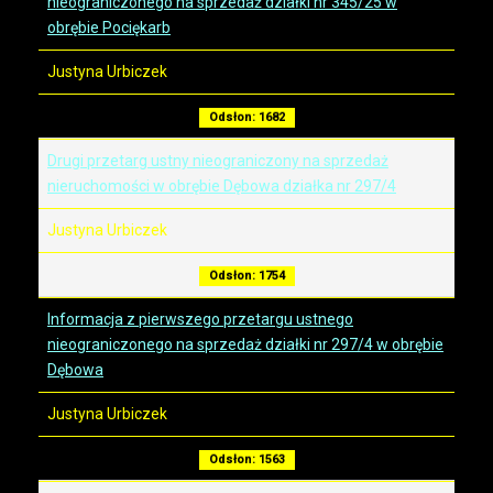
nieograniczonego na sprzedaż działki nr 345/25 w
obrębie Pociękarb
Justyna Urbiczek
Odsłon: 1682
Drugi przetarg ustny nieograniczony na sprzedaż
nieruchomości w obrębie Dębowa działka nr 297/4
Justyna Urbiczek
Odsłon: 1754
Informacja z pierwszego przetargu ustnego
nieograniczonego na sprzedaż działki nr 297/4 w obrębie
Dębowa
Justyna Urbiczek
Odsłon: 1563