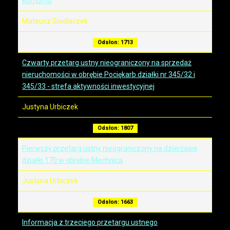
Komorno
Mateusz Siodlaczek
Odsłon: 1713
Czwarty przetarg ustny nieograniczony na sprzedaż
nieruchomości w obrębie Pociękarb działki nr 345/32 i
345/33 - strefa aktywności inwestycyjnej
Justyna Urbiczek
Odsłon: 1807
Pierwszy przetarg ustny nieograniczony na dzierżawę
działki 170 w obrębie Mechnica
Justyna Urbiczek
Odsłon: 1663
Informacja z trzeciego przetargu ustnego