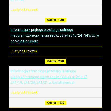
Justyna Urbiczek
Odsłon: 1901
Informacja z piątego przetargu ustnego
nieograniczonego na sprzedaż działki 345/24 i 345/25 w
obrębie Pociękarb
Justyna Urbiczek
Odsłon: 2001
Informacja z trzeciego przetargu ustnego
nieograniczonego na sprzedaż działek nr 241/17,
241/19, 241/20, 241/21 w Gierałtowicach
Justyna Urbiczek
Odsłon: 1930