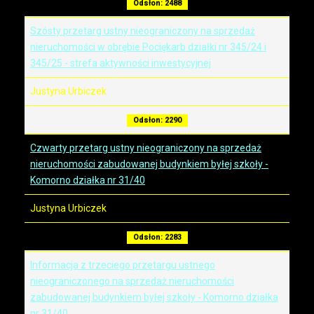
Odsłon: 2488
Szósty przetarg ustny nieograniczony na sprzedaż
nieruchomości w obrębie Pociękarb działki nr 345/24 i
345/25 - strefa aktywności inwestycyjnej
Justyna Urbiczek
Odsłon: 2290
Czwarty przetarg ustny nieograniczony na sprzedaż
nieruchomości zabudowanej budynkiem byłej szkoły -
Komorno działka nr 31/40
Justyna Urbiczek
Odsłon: 2283
Informacja z trzeciego przetargu ustnego
nieograniczonego na sprzedaż nieruchomości
zabudowanej budynkiem byłej szkoły - Komorno działka
nr 31/40