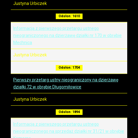
Justyna Urbiczek
Odsłon: 1610
Informacja z pierwszego przetargu ustnego
nieograniczonego na dzierżawę działki nr 170 w obrębie
Mechnica
Justyna Urbiczek
Odsłon: 1704
Pierwszy przetarg ustny nieograniczony na dzierżawę
działki 72 w obrębie Długomiłowice
Justyna Urbiczek
Odsłon: 1894
Informacja z pierwszego przetargu ustnego
nieograniczonego na sprzedaż działki nr 31/21 w obrębie