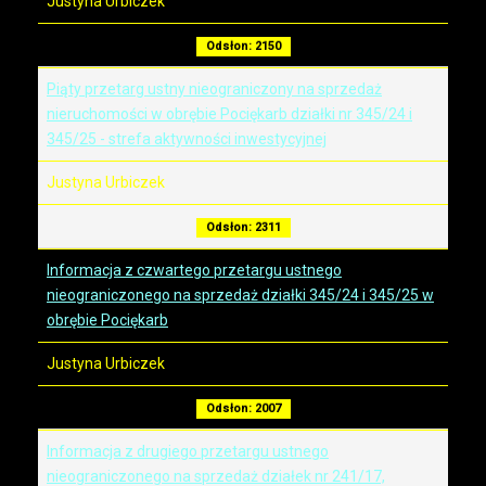
Justyna Urbiczek
Odsłon: 2150
Piąty przetarg ustny nieograniczony na sprzedaż
nieruchomości w obrębie Pociękarb działki nr 345/24 i
345/25 - strefa aktywności inwestycyjnej
Justyna Urbiczek
Odsłon: 2311
Informacja z czwartego przetargu ustnego
nieograniczonego na sprzedaż działki 345/24 i 345/25 w
obrębie Pociękarb
Justyna Urbiczek
Odsłon: 2007
Informacja z drugiego przetargu ustnego
nieograniczonego na sprzedaż działek nr 241/17,