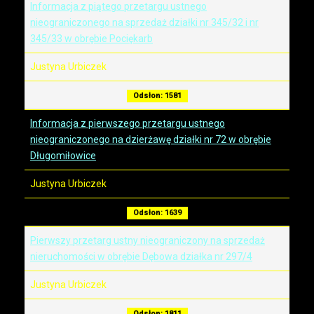
Informacja z piątego przetargu ustnego
nieograniczonego na sprzedaż działki nr 345/32 i nr
345/33 w obrębie Pociękarb
Justyna Urbiczek
Odsłon: 1581
Informacja z pierwszego przetargu ustnego
nieograniczonego na dzierżawę działki nr 72 w obrębie
Długomiłowice
Justyna Urbiczek
Odsłon: 1639
Pierwszy przetarg ustny nieograniczony na sprzedaż
nieruchomości w obrębie Dębowa działka nr 297/4
Justyna Urbiczek
Odsłon: 1811