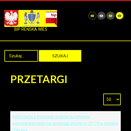
BIP REŃSKA WIEŚ
SZUKAJ
PRZETARGI
Informacja z trzeciego przetargu ustnego
nieograniczonego na sprzedaż działki nr 297/4 w obrębie
Dębowa