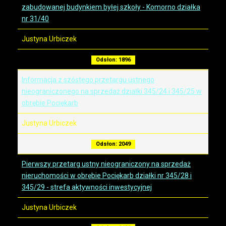
zabudowanej budynkiem byłej szkoły - Komorno działka
nr 31/40
Justyna Urbiczek
Odsłon: 1896
Informacja z szóstego przetargu ustnego
nieograniczonego na sprzedaż działki 345/24 i 345/25 w
obrębie Pociękarb
Justyna Urbiczek
Odsłon: 2049
Pierwszy przetarg ustny nieograniczony na sprzedaż
nieruchomości w obrębie Pociękarb działki nr 345/28 i
345/29 - strefa aktywności inwestycyjnej
Justyna Urbiczek