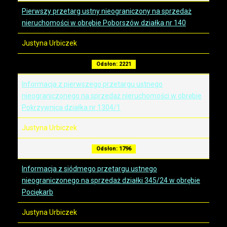
Pierwszy przetarg ustny nieograniczony na sprzedaż
nieruchomości w obrębie Poborszów działka nr 140
Justyna Urbiczek
Odsłon: 2221
Informacja z pierwszego przetargu ustnego
nieograniczonego na sprzedaż nieruchomości w obrębie
Pokrzywnica działka nr 1304/1
Justyna Urbiczek
Odsłon: 1796
Informacja z siódmego przetargu ustnego
nieograniczonego na sprzedaż działki 345/24 w obrębie
Pociękarb
Justyna Urbiczek