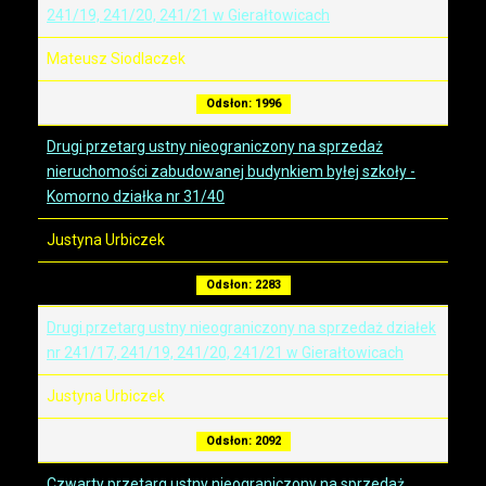
241/19, 241/20, 241/21 w Gierałtowicach
Mateusz Siodlaczek
Odsłon: 1996
Drugi przetarg ustny nieograniczony na sprzedaż
nieruchomości zabudowanej budynkiem byłej szkoły -
Komorno działka nr 31/40
Justyna Urbiczek
Odsłon: 2283
Drugi przetarg ustny nieograniczony na sprzedaż działek
nr 241/17, 241/19, 241/20, 241/21 w Gierałtowicach
Justyna Urbiczek
Odsłon: 2092
Czwarty przetarg ustny nieograniczony na sprzedaż