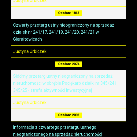
Justyna Urbiczek
Odsłon: 1813
Czwarty przetarg ustny nieograniczony na sprzedaż
działek nr 241/17, 241/19, 241/20, 241/21 w
Gierałtowicach
Justyna Urbiczek
Odsłon: 2074
Siódmy przetarg ustny nieograniczony na sprzedaż
nieruchomości w obrębie Pociękarb działki nr 345/24 i
345/25 - strefa aktywności inwestycyjnej
Justyna Urbiczek
Odsłon: 2093
Informacja z czwartego przetargu ustnego
nieograniczonego na sprzedaż nieruchomości