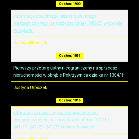
Odsłon: 1900
Informacja z siódmego przetargu ustnego
nieograniczonego na sprzedaż działki 345/25 w obrębie
Pociękarb
Justyna Urbiczek
Odsłon: 1851
Pierwszy przetarg ustny nieograniczony na sprzedaż
nieruchomości w obrębie Pokrzywnica działka nr 1304/1
Justyna Urbiczek
Odsłon: 1916
Informacja z czwartego przetargu ustnego
nieograniczonego na sprzedaż działek nr 241/17,
241/19, 241/20, 241/21 w Gierałtowicach