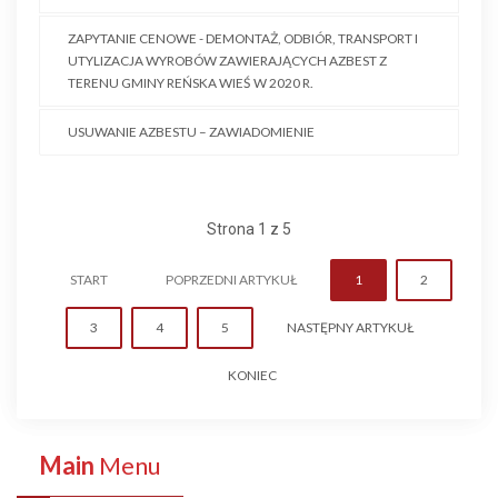
ZAPYTANIE CENOWE - DEMONTAŻ, ODBIÓR, TRANSPORT I
UTYLIZACJA WYROBÓW ZAWIERAJĄCYCH AZBEST Z
TERENU GMINY REŃSKA WIEŚ W 2020 R.
USUWANIE AZBESTU – ZAWIADOMIENIE
Strona 1 z 5
START
POPRZEDNI ARTYKUŁ
1
2
3
4
5
NASTĘPNY ARTYKUŁ
KONIEC
Main
Menu