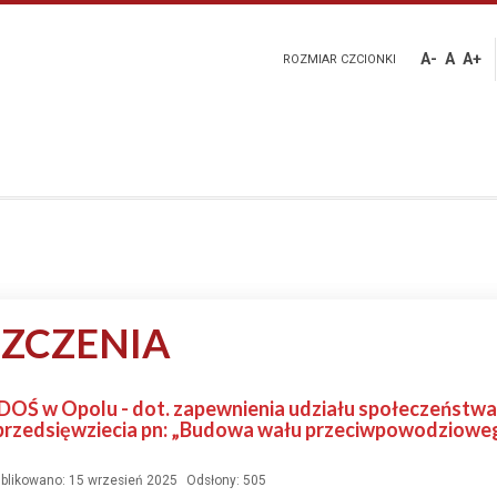
A-
A
A+
ROZMIAR CZCIONKI
ZCZENIA
DOŚ w Opolu - dot. zapewnienia udziału społeczeństw
a przedsięwziecia pn: „Budowa wału przeciwpowodziowego
blikowano: 15 wrzesień 2025
Odsłony: 505