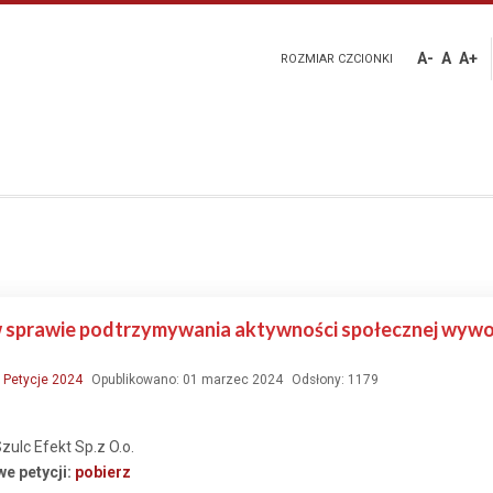
A-
A
A+
ROZMIAR CZCIONKI
w sprawie podtrzymywania aktywności społecznej wywo
:
Petycje 2024
Opublikowano: 01 marzec 2024
Odsłony: 1179
Szulc Efekt Sp.z O.o.
e petycji:
pobierz