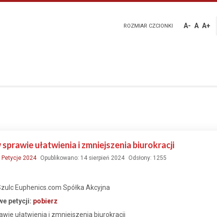
A-
A
A+
ROZMIAR CZCIONKI
 sprawie ułatwienia i zmniejszenia biurokracji
:
Petycje 2024
Opublikowano: 14 sierpień 2024
Odsłony: 1255
 Szulc Euphenics.com Spółka Akcyjna
e petycji:
pobierz
wie ułatwienia i zmniejszenia biurokracji