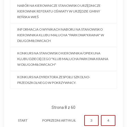
NABÓR NA KIEROWNICZE STANOWISKO URZĘDNICZE
KIEROWNIK REFERATU OŚWIATY W URZĘDZIE GMINY
REŃSKA WIEŚ
INFORMACJA O WYNIKACH NABORU NA STANOWISKO
KIEROWNIKA KLUBU MALUCHA "PARKOWA"KRAINA" W
DŁUGOMIŁOWICACH
KONKURS NA STANOWISKO KIEROWNIKA/OPIEKUNA
KLUBU DZIECIĘCEGO "KLUB MALUCHA PARKOWA KRAINA
W DŁUGOMIŁOWICACH"
KONKURS NA DYREKTORA ZESPOŁU SZKOLNO-
PRZEDSZKOLNEGO W POKRZYWNICY.
Strona 8 z 60
START
POPRZEDNI ARTYKUŁ
3
4