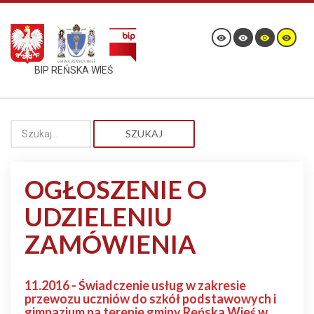
BIP REŃSKA WIEŚ
SZUKAJ
OGŁOSZENIE O
UDZIELENIU
ZAMÓWIENIA
11.2016 - Świadczenie usług w zakresie
przewozu uczniów do szkół podstawowych i
gimnazjum na terenie gminy Reńska Wieś w