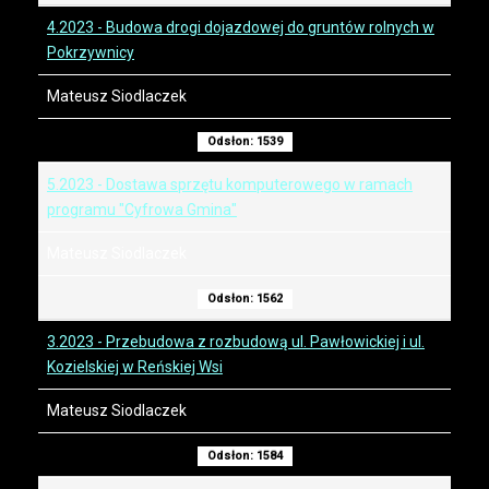
4.2023 - Budowa drogi dojazdowej do gruntów rolnych w
Pokrzywnicy
Mateusz Siodlaczek
Odsłon: 1539
5.2023 - Dostawa sprzętu komputerowego w ramach
programu "Cyfrowa Gmina"
Mateusz Siodlaczek
Odsłon: 1562
3.2023 - Przebudowa z rozbudową ul. Pawłowickiej i ul.
Kozielskiej w Reńskiej Wsi
Mateusz Siodlaczek
Odsłon: 1584