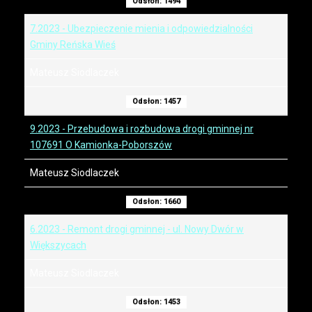
Odsłon: 1494
7.2023 - Ubezpieczenie mienia i odpowiedzialności
Gminy Reńska Wieś
Mateusz Siodlaczek
Odsłon: 1457
9.2023 - Przebudowa i rozbudowa drogi gminnej nr
107691 O Kamionka-Poborszów
Mateusz Siodlaczek
Odsłon: 1660
6.2023 - Remont drogi gminnej - ul. Nowy Dwór w
Większycach
Mateusz Siodlaczek
Odsłon: 1453