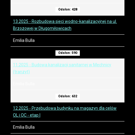
Odsłon: 428
13.2025 - Rozbudowa sieci wodno-kanalizacyjnej na ul.
Brzozowej w Długomiłowicach
Emilia Bulla
Odsłon: 590
11.2025 - Budowa kanalizacji sanitarnej w Mechnicy
(tranzyt)
Emilia Bulla
Odsłon: 632
12.2025 - Przebudowa budynku na magazyn dla celów
OL i OC - etap I
Emilia Bulla