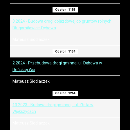
Odsłon: 1155
3.2024 - Budowa drogi dojazdowej do gruntów rolnych
Długomiłowice-Dębowa
Mateusz Siodlaczek
Odsłon: 1154
2.2024 - Przebudowa drogi gminnej ul. Dębowa w
Reńskiej Wsi
Mateusz Siodlaczek
Odsłon: 1264
13.2023 - Budowa drogi gminnej - ul. Złota w
Większycach
Mateusz Siodlaczek