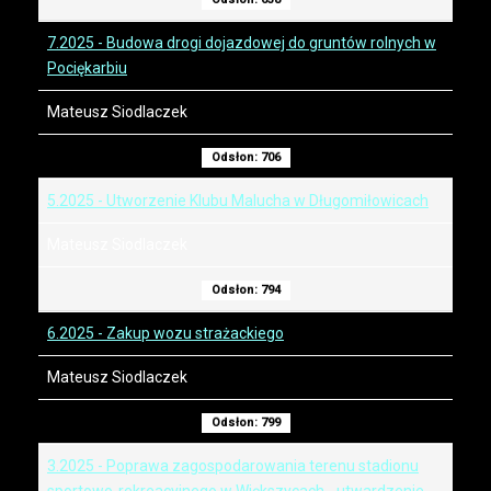
7.2025 - Budowa drogi dojazdowej do gruntów rolnych w
Pociękarbiu
Mateusz Siodlaczek
Odsłon: 706
5.2025 - Utworzenie Klubu Malucha w Długomiłowicach
Mateusz Siodlaczek
Odsłon: 794
6.2025 - Zakup wozu strażackiego
Mateusz Siodlaczek
Odsłon: 799
3.2025 - Poprawa zagospodarowania terenu stadionu