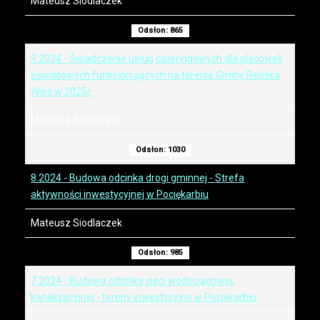
Mateusz Siodlaczek
Odsłon: 865
9.2024 - Świadczenie usług cateringowych dla placówek
oświatowych funkcjonujących na terenie Gminy Reńska
Wieś w 2025r.
Mateusz Siodlaczek
Odsłon: 1030
8.2024 - Budowa odcinka drogi gminnej - Strefa
aktywności inwestycyjnej w Pociękarbiu
Mateusz Siodlaczek
Odsłon: 985
7.2024 - Budowa odcinka sieci wodociągowej,
kanalizacyjnej - tereny inwestycyjne w Pociękarbiu