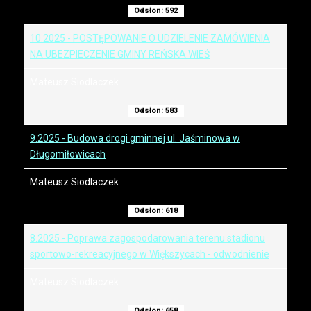
Odsłon: 592
10.2025 - POSTĘPOWANIE O UDZIELENIE ZAMÓWIENIA
NA UBEZPIECZENIE GMINY REŃSKA WIEŚ
Mateusz Siodlaczek
Odsłon: 583
9.2025 - Budowa drogi gminnej ul. Jaśminowa w
Długomiłowicach
Mateusz Siodlaczek
Odsłon: 618
8.2025 - Poprawa zagospodarowania terenu stadionu
sportowo-rekreacyjnego w Większycach - odwodnienie
Mateusz Siodlaczek
Odsłon: 658