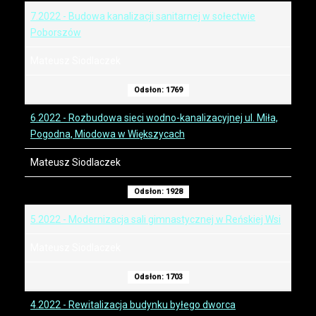
7.2022 - Budowa kanalizacji sanitarnej w sołectwie
Poborszów
Mateusz Siodlaczek
Odsłon: 1769
6.2022 - Rozbudowa sieci wodno-kanalizacyjnej ul. Miła,
Pogodna, Miodowa w Większycach
Mateusz Siodlaczek
Odsłon: 1928
5.2022 - Modernizacja sali gimnastycznej w Reńskiej Wsi
Mateusz Siodlaczek
Odsłon: 1703
4.2022 - Rewitalizacja budynku byłego dworca