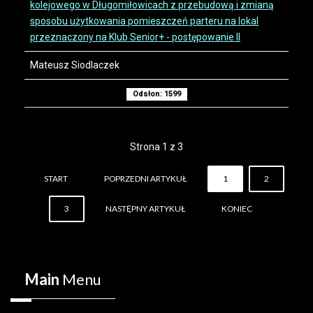
kolejowego w Długomiłowicach z przebudową i zmianą
sposobu użytkowania pomieszczeń parteru na lokal
przeznaczony na Klub Senior+ - postępowanie II
Mateusz Siodlaczek
Odsłon: 1599
Strona 1 z 3
START
POPRZEDNI ARTYKUŁ
1
2
3
NASTĘPNY ARTYKUŁ
KONIEC
Main
Menu