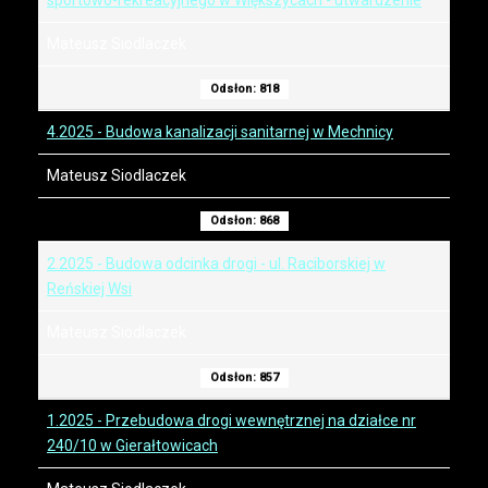
sportowo-rekreacyjnego w Większycach - utwardzenie
Mateusz Siodlaczek
Odsłon: 818
4.2025 - Budowa kanalizacji sanitarnej w Mechnicy
Mateusz Siodlaczek
Odsłon: 868
2.2025 - Budowa odcinka drogi - ul. Raciborskiej w
Reńskiej Wsi
Mateusz Siodlaczek
Odsłon: 857
1.2025 - Przebudowa drogi wewnętrznej na działce nr
240/10 w Gierałtowicach