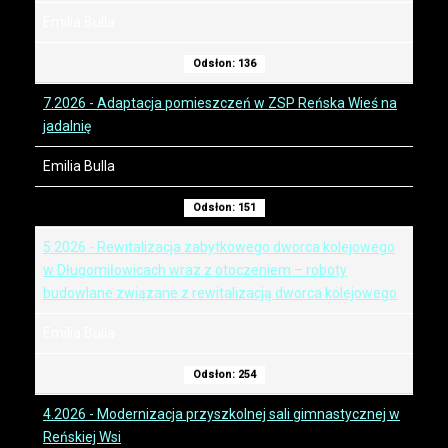
Emilia Bulla
Odsłon: 136
7.2026 - Adaptacja pomieszczeń w ZSP Reńska Wieś na
jadalnię
Emilia Bulla
Odsłon: 151
5.2026 - Rewitalizacja zabytkowego dworca kolejowego
w Długomiłowicach wraz z otoczeniem – roboty
budowlane związane z rewitalizacją dworca kolejowego
Emilia Bulla
Odsłon: 254
4.2026 - Modernizacja przyszkolnej sali gimnastycznej w
Reńskiej Wsi