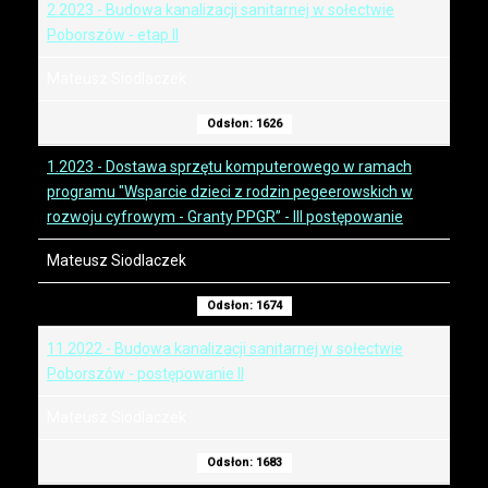
2.2023 - Budowa kanalizacji sanitarnej w sołectwie
Poborszów - etap II
Mateusz Siodlaczek
Odsłon: 1626
1.2023 - Dostawa sprzętu komputerowego w ramach
programu "Wsparcie dzieci z rodzin pegeerowskich w
rozwoju cyfrowym - Granty PPGR” - III postępowanie
Mateusz Siodlaczek
Odsłon: 1674
11.2022 - Budowa kanalizacji sanitarnej w sołectwie
Poborszów - postępowanie II
Mateusz Siodlaczek
Odsłon: 1683