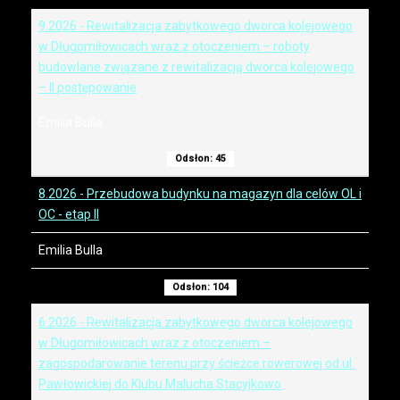
9.2026 - Rewitalizacja zabytkowego dworca kolejowego
w Długomiłowicach wraz z otoczeniem – roboty
budowlane związane z rewitalizacją dworca kolejowego
– II postępowanie
Emilia Bulla
Odsłon: 45
8.2026 - Przebudowa budynku na magazyn dla celów OL i
OC - etap II
Emilia Bulla
Odsłon: 104
6.2026 - Rewitalizacja zabytkowego dworca kolejowego
w Długomiłowicach wraz z otoczeniem –
zagospodarowanie terenu przy ścieżce rowerowej od ul.
Pawłowickiej do Klubu Malucha Stacyjkowo