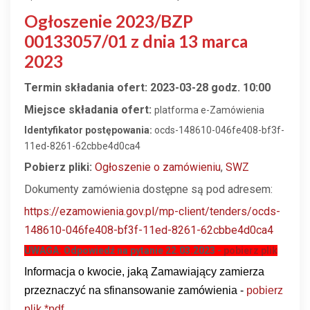
Ogłoszenie 2023/BZP
00133057/01 z dnia 13 marca
2023
Termin składania ofert:
2023-03-28 godz. 10:00
Miejsce składania ofert:
platforma
e-Zamówienia
Identyfikator postępowania:
ocds-148610-046fe408-bf3f-
11ed-8261-62cbbe4d0ca4
Pobierz pliki:
Ogłoszenie o zamówieniu
,
SWZ
Dokumenty zamówienia dostępne są pod adresem:
https://ezamowienia.gov.pl/mp-client/tenders/ocds-
148610-046fe408-bf3f-11ed-8261-62cbbe4d0ca4
UWAGA: Odpowiedź na pytanie 22.03.2023 -
pobierz plik
Informacja o kwocie, jaką Zamawiający zamierza
przeznaczyć
na sfinansowanie zamówienia -
pobierz
plik *pdf