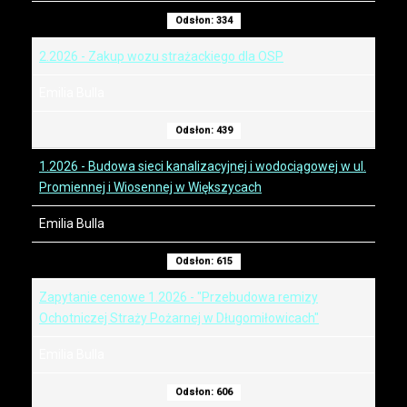
Odsłon: 334
2.2026 - Zakup wozu strażackiego dla OSP
Emilia Bulla
Odsłon: 439
1.2026 - Budowa sieci kanalizacyjnej i wodociągowej w ul.
Promiennej i Wiosennej w Większycach
Emilia Bulla
Odsłon: 615
Zapytanie cenowe 1.2026 - "Przebudowa remizy
Ochotniczej Straży Pożarnej w Długomiłowicach"
Emilia Bulla
Odsłon: 606