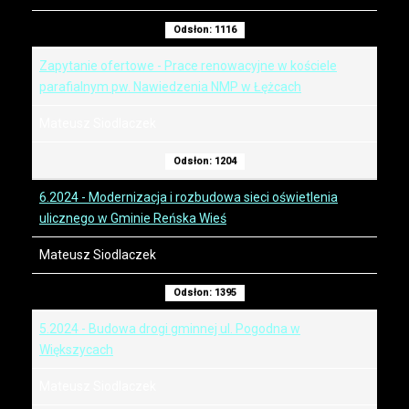
Odsłon: 1116
Zapytanie ofertowe - Prace renowacyjne w kościele
parafialnym pw. Nawiedzenia NMP w Łężcach
Mateusz Siodlaczek
Odsłon: 1204
6.2024 - Modernizacja i rozbudowa sieci oświetlenia
ulicznego w Gminie Reńska Wieś
Mateusz Siodlaczek
Odsłon: 1395
5.2024 - Budowa drogi gminnej ul. Pogodna w
Większycach
Mateusz Siodlaczek