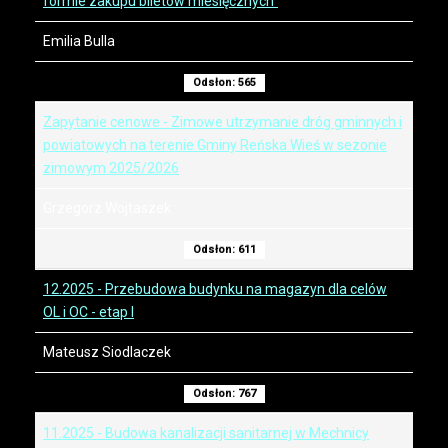
formie zakupu biletów miesięcznych"
Emilia Bulla
Odsłon: 565
Zapytanie cenowe - Zimowe utrzymanie dróg gminnych i
powiatowych na terenie Gminy Reńska Wieś w sezonie
zimowym 2025/2026
Grzegorz Wojtaszek
Odsłon: 611
12.2025 - Przebudowa budynku na magazyn dla celów
OL i OC - etap I
Mateusz Siodlaczek
Odsłon: 767
11.2025 - Budowa kanalizacji sanitarnej w Mechnicy