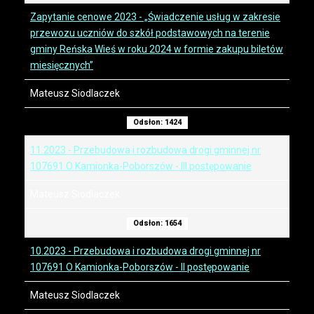
Zapytanie cenowe 2023 - „Świadczenie usług w zakresie
przewozu uczniów do szkół podstawowych na terenie
gminy Reńska Wieś w roku 2024 w formie zakupu biletów
miesięcznych”
Mateusz Siodlaczek
Odsłon: 1424
11.2023 - Przebudowa i rozbudowa drogi gminnej nr
107691 O Kamionka-Poborszów - III postępowanie
Mateusz Siodlaczek
Odsłon: 1654
10.2023 - Przebudowa i rozbudowa drogi gminnej nr
107691 O Kamionka-Poborszów - II postępowanie
Mateusz Siodlaczek