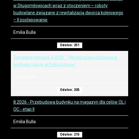
w Długomiłowicach wraz z otoczeniem – roboty
budowlane związane z rewitalizacją dworca kolejowego
– II postępowanie
Emilia Bulla
Odsłon: 251
Zapytanie cenowe 4.2026 - "Modernizacja kotłowni w
budynku szkoły w Poborszowie"
Emilia Bulla
Odsłon: 205
8.2026 - Przebudowa budynku na magazyn dla celów OL i
OC - etap II
Emilia Bulla
Odsłon: 215