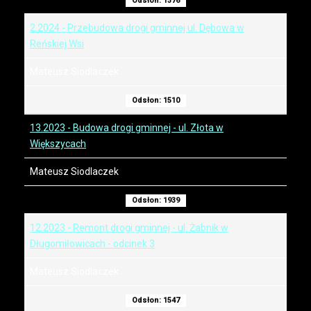
Odsłon: 1376
2.2024 - Przebudowa drogi gminnej ul. Dębowa w
Reńskiej Wsi
Mateusz Siodlaczek
Odsłon: 1510
13.2023 - Budowa drogi gminnej - ul. Złota w
Większycach
Mateusz Siodlaczek
Odsłon: 1939
12.2023 - Remont drogi gminnej - ul. Żabnik w
Długomiłowicach - odcinek 3
Mateusz Siodlaczek
Odsłon: 1547