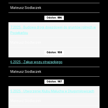
Mateusz Siodlaczek
Odsłon: 886
7.2025 - Budowa drogi dojazdowej do gruntów rolnych w
Pociękarbiu
Mateusz Siodlaczek
Odsłon: 958
6.2025 - Zakup wozu strażackiego
Mateusz Siodlaczek
Odsłon: 987
5.2025 - Utworzenie Klubu Malucha w Długomiłowicach
Mateusz Siodlaczek