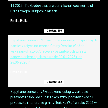
13.2025 - Rozbudowa sieci wodno-kanalizacyjnej na ul.
Brzozowej w Długomiłowicach
Emilia Bulla
Odsłon: 690
Zapytanie cenowe - "Dowóz uczniów niepełnosprawnych
zamieszkałych na terenie Gminy Reńska Wieś do
wskazanych szkół/placówek oświatowych wraz z
zapewnieniem opieki w okresie 02.01.2026 r. do
26.06.2026 r."
Emilia Bulla
Odsłon: 669
Zapytanie cenowe - „Świadczenie usług w zakresie
przewozu dzieci do publicznych szkół podstawowych i
przedszkoli na terenie gminy Reńska Wieś w roku 2026 w