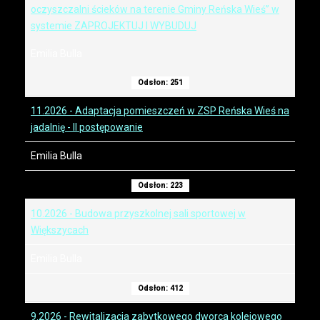
oczyszczalni ścieków na terenie Gminy Reńska Wieś” w
systemie ZAPROJEKTUJ I WYBUDUJ
Emilia Bulla
Odsłon: 251
11.2026 - Adaptacja pomieszczeń w ZSP Reńska Wieś na
jadalnię - II postępowanie
Emilia Bulla
Odsłon: 223
10.2026 - Budowa przyszkolnej sali sportowej w
Większycach
Emilia Bulla
Odsłon: 412
9.2026 - Rewitalizacja zabytkowego dworca kolejowego