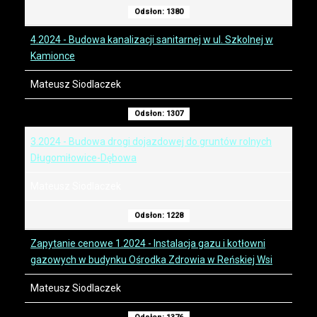
Odsłon: 1380
4.2024 - Budowa kanalizacji sanitarnej w ul. Szkolnej w
Kamionce
Mateusz Siodlaczek
Odsłon: 1307
3.2024 - Budowa drogi dojazdowej do gruntów rolnych
Długomiłowice-Dębowa
Mateusz Siodlaczek
Odsłon: 1228
Zapytanie cenowe 1.2024 - Instalacja gazu i kotłowni
gazowych w budynku Ośrodka Zdrowia w Reńskiej Wsi
Mateusz Siodlaczek