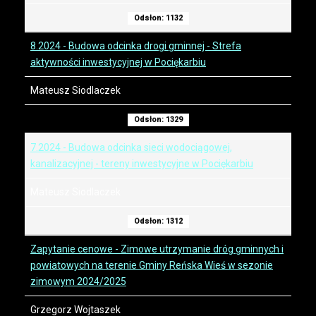
Odsłon: 1132
8.2024 - Budowa odcinka drogi gminnej - Strefa
aktywności inwestycyjnej w Pociękarbiu
Mateusz Siodlaczek
Odsłon: 1329
7.2024 - Budowa odcinka sieci wodociągowej,
kanalizacyjnej - tereny inwestycyjne w Pociękarbiu
Mateusz Siodlaczek
Odsłon: 1312
Zapytanie cenowe - Zimowe utrzymanie dróg gminnych i
powiatowych na terenie Gminy Reńska Wieś w sezonie
zimowym 2024/2025
Grzegorz Wojtaszek