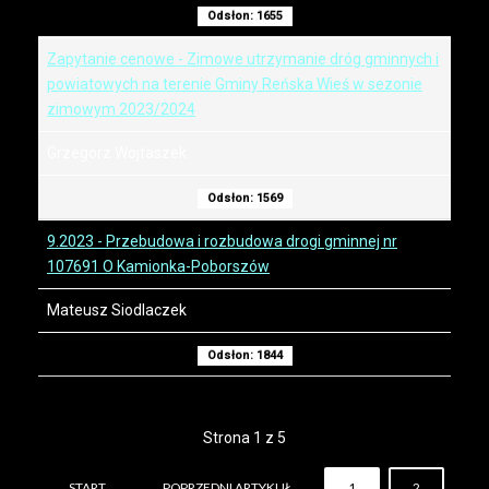
Odsłon: 1655
Zapytanie cenowe - Zimowe utrzymanie dróg gminnych i
powiatowych na terenie Gminy Reńska Wieś w sezonie
zimowym 2023/2024
Grzegorz Wojtaszek
Odsłon: 1569
9.2023 - Przebudowa i rozbudowa drogi gminnej nr
107691 O Kamionka-Poborszów
Mateusz Siodlaczek
Odsłon: 1844
Strona 1 z 5
START
POPRZEDNI ARTYKUŁ
1
2