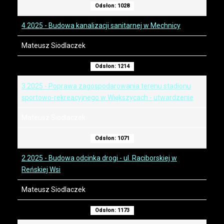
Odsłon: 1028
4.2025 - Budowa kanalizacji sanitarnej w Mechnicy
Mateusz Siodlaczek
Odsłon: 1214
3.2025 - Poprawa zagospodarowania terenu stadionu
sportowo-rekreacyjnego w Większycach - utwardzenie
Mateusz Siodlaczek
Odsłon: 1071
2.2025 - Budowa odcinka drogi - ul. Raciborskiej w
Reńskiej Wsi
Mateusz Siodlaczek
Odsłon: 1173