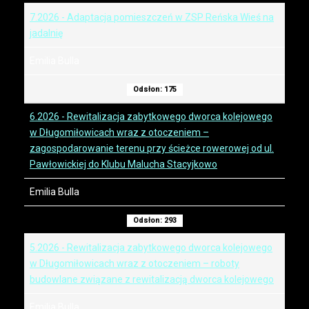
7.2026 - Adaptacja pomieszczeń w ZSP Reńska Wieś na
jadalnię
Emilia Bulla
Odsłon: 175
6.2026 - Rewitalizacja zabytkowego dworca kolejowego
w Długomiłowicach wraz z otoczeniem –
zagospodarowanie terenu przy ścieżce rowerowej od ul.
Pawłowickiej do Klubu Malucha Stacyjkowo
Emilia Bulla
Odsłon: 293
5.2026 - Rewitalizacja zabytkowego dworca kolejowego
w Długomiłowicach wraz z otoczeniem – roboty
budowlane związane z rewitalizacją dworca kolejowego
Emilia Bulla