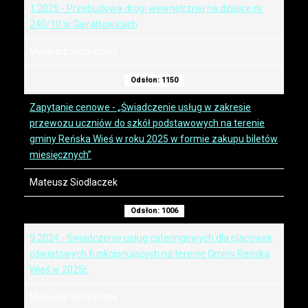
1.2025 - Przebudowa drogi wewnętrznej na działce nr
240/10 w Gierałtowicach
Mateusz Siodlaczek
Odsłon: 1150
Zapytanie cenowe - „Świadczenie usług w zakresie
przewozu uczniów do szkół podstawowych na terenie
gminy Reńska Wieś w roku 2025 w formie zakupu biletów
miesięcznych”
Mateusz Siodlaczek
Odsłon: 1006
9.2024 - Świadczenie usług cateringowych dla placówek
oświatowych funkcjonujących na terenie Gminy Reńska
Wieś w 2025r.
Mateusz Siodlaczek