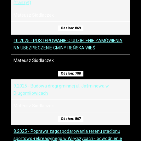
(tranzyt)
Mateusz Siodlaczek
Odsłon: 869
10.2025 - POSTĘPOWANIE O UDZIELENIE ZAMÓWIENIA
NA UBEZPIECZENIE GMINY REŃSKA WIEŚ
Mateusz Siodlaczek
Odsłon: 708
9.2025 - Budowa drogi gminnej ul. Jaśminowa w
Długomiłowicach
Mateusz Siodlaczek
Odsłon: 867
8.2025 - Poprawa zagospodarowania terenu stadionu
sportowo-rekreacyjnego w Większycach - odwodnienie