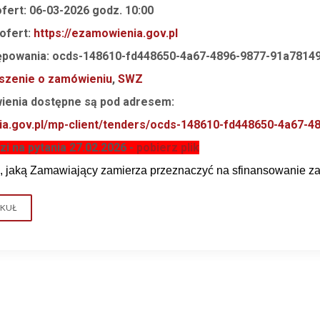
fert: 06
-03-2026 godz. 10:00
ofert:
https://ezamowienia.gov.pl
tępowania: ocds-148610-fd448650-4a67-4896-9877-91a7814
szenie o zamówieniu
,
SWZ
enia dostępne są pod adresem:
ia.gov.pl/mp-client/tenders/ocds-148610-fd448650-4a67-
 na pytania 27.02.2026 -
pobierz plik
e, jaką Zamawiający zamierza przeznaczyć
na sfinansowanie z
YKUŁ