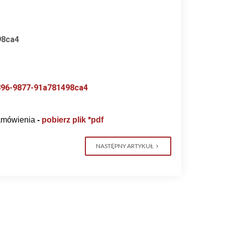
98ca4
4896-9877-91a781498ca4
amówienia
-
pobierz plik *pdf
NASTĘPNY ARTYKUŁ