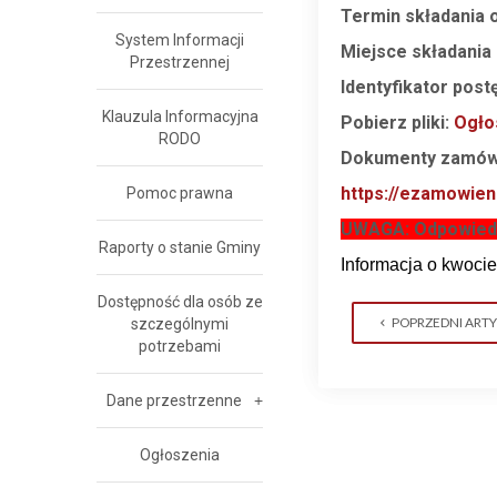
Termin składania o
System Informacji
Miejsce składania 
Przestrzennej
Identyfikator pos
Klauzula Informacyjna
Pobierz pliki:
Ogło
RODO
Dokumenty zamówi
https://ezamowien
Pomoc prawna
UWAGA: Odpowiedzi
Raporty o stanie Gminy
Informacja o kwoci
Dostępność dla osób ze
POPRZEDNI ART
szczególnymi
potrzebami
Dane przestrzenne
Ogłoszenia