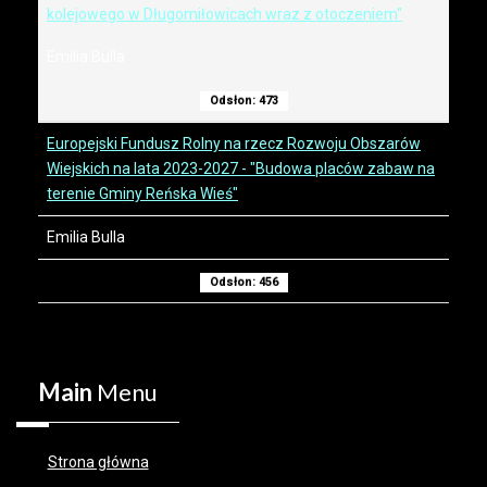
kolejowego w Długomiłowicach wraz z otoczeniem"
Emilia Bulla
Odsłon: 473
Europejski Fundusz Rolny na rzecz Rozwoju Obszarów
Wiejskich na lata 2023-2027 - "Budowa placów zabaw na
terenie Gminy Reńska Wieś"
Emilia Bulla
Odsłon: 456
Main
Menu
Strona główna