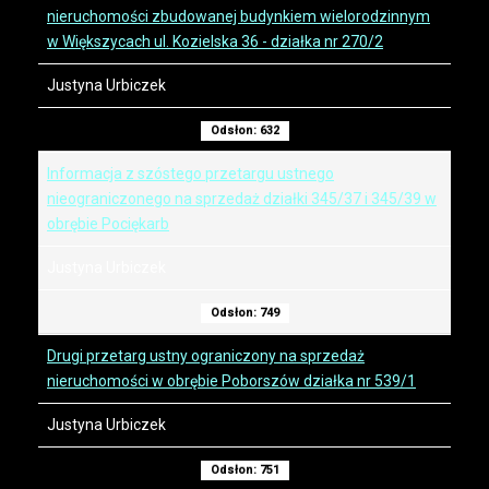
nieruchomości zbudowanej budynkiem wielorodzinnym
w Większycach ul. Kozielska 36 - działka nr 270/2
Justyna Urbiczek
Odsłon: 632
Informacja z szóstego przetargu ustnego
nieograniczonego na sprzedaż działki 345/37 i 345/39 w
obrębie Pociękarb
Justyna Urbiczek
Odsłon: 749
Drugi przetarg ustny ograniczony na sprzedaż
nieruchomości w obrębie Poborszów działka nr 539/1
Justyna Urbiczek
Odsłon: 751