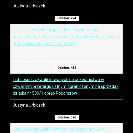
Justyna Urbiczek
Odsłon: 274
Drugie rokowania na sprzedaż nieruchomości
zabudowanej budynkiem wielorodzinnym w Większycach
ul. Kozielska 36 - działka nr 270/2
Justyna Urbiczek
Odsłon: 432
Lista osób zakwalifikowanych do uczestnictwa w
czwartym przetargu ustnym ograniczonym na sprzedaż
działka nr 539/1 obręb Poborszów
Justyna Urbiczek
Odsłon: 396
Lista osób zakwalifikowanych do uczestnictwa w