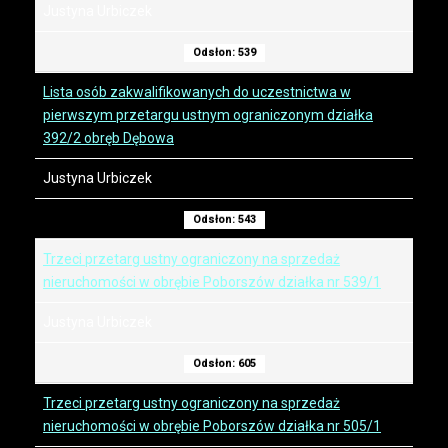
Justyna Urbiczek
Odsłon: 539
Lista osób zakwalifikowanych do uczestnictwa w
pierwszym przetargu ustnym ograniczonym działka
392/2 obręb Dębowa
Justyna Urbiczek
Odsłon: 543
Trzeci przetarg ustny ograniczony na sprzedaż
nieruchomości w obrębie Poborszów działka nr 539/1
Justyna Urbiczek
Odsłon: 605
Trzeci przetarg ustny ograniczony na sprzedaż
nieruchomości w obrębie Poborszów działka nr 505/1