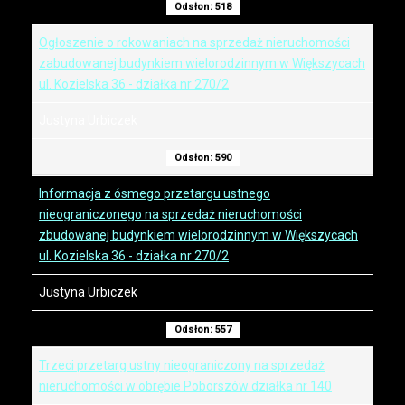
Odsłon: 518
Ogłoszenie o rokowaniach na sprzedaż nieruchomości
zabudowanej budynkiem wielorodzinnym w Większycach
ul. Kozielska 36 - działka nr 270/2
Justyna Urbiczek
Odsłon: 590
Informacja z ósmego przetargu ustnego
nieograniczonego na sprzedaż nieruchomości
zbudowanej budynkiem wielorodzinnym w Większycach
ul. Kozielska 36 - działka nr 270/2
Justyna Urbiczek
Odsłon: 557
Trzeci przetarg ustny nieograniczony na sprzedaż
nieruchomości w obrębie Poborszów działka nr 140