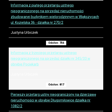
Informacja z piątego przetargu ustnego
nieograniczonego na sprzedaż nieruchomości
zbudowanej budynkiem wielorodzinnym w Większycach
ul. Kozielska 36 - działka nr 270/2
Justyna Urbiczek
Odsłon: 756
Informacja z trzeciego przetargu ustnego
nieograniczonego na sprzedaż działki nr 345/33 w
obrębie Pociękarb
Justyna Urbiczek
Odsłon: 817
Pierwszy przetarg ustny nieograniczony na dzierżawę
nieruchomości w obrębie Długomiłowice działka nr
1082/2