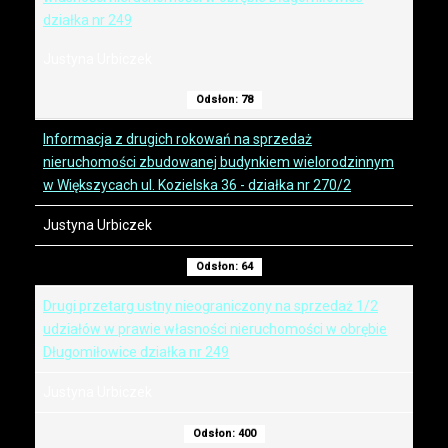
działka nr 249
Justyna Urbiczek
Odsłon: 78
Informacja z drugich rokowań na sprzedaż
nieruchomości zbudowanej budynkiem wielorodzinnym
w Większycach ul. Kozielska 36 - działka nr 270/2
Justyna Urbiczek
Odsłon: 64
Drugi przetarg ustny nieograniczony na sprzedaż 1/2
udziałów w prawie własności nieruchomości w obrębie
Długomiłowice działka nr 249
Justyna Urbiczek
Odsłon: 400