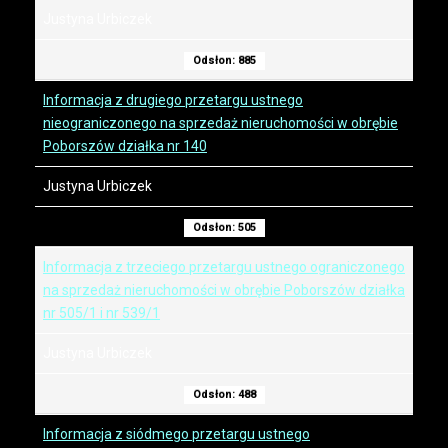
Justyna Urbiczek
Odsłon: 885
Informacja z drugiego przetargu ustnego
nieograniczonego na sprzedaż nieruchomości w obrębie
Poborszów działka nr 140
Justyna Urbiczek
Odsłon: 505
Informacja z trzeciego przetargu ustnego ograniczonego
na sprzedaż nieruchomości w obrębie Poborszów działka
nr 505/1 i nr 539/1
Justyna Urbiczek
Odsłon: 488
Informacja z siódmego przetargu ustnego