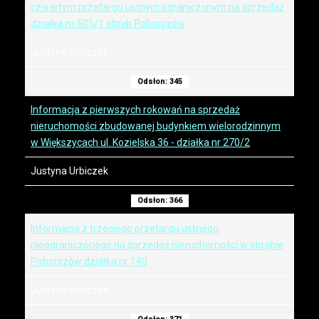
czwartym przetargu ustnym ograniczonym na sprzedaż
działka nr 505/1 obręb Poborszów
Justyna Urbiczek
Odsłon: 345
Informacja z pierwszych rokowań na sprzedaż
nieruchomości zbudowanej budynkiem wielorodzinnym
w Większycach ul. Kozielska 36 - działka nr 270/2
Justyna Urbiczek
Odsłon: 366
Informacja z trzeciego przetargu ustnego
nieograniczonego na sprzedaż nieruchomości w obrębie
Poborszów działka nr 140
Justyna Urbiczek