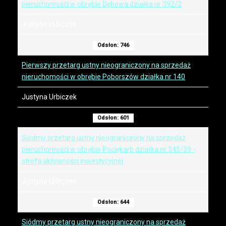
nieruchomości w obrębie Dębowa działka nr 392/2
Justyna Urbiczek
Odsłon: 746
Pierwszy przetarg ustny nieograniczony na sprzedaż
nieruchomości w obrębie Poborszów działka nr 140
Justyna Urbiczek
Odsłon: 601
Siódmy przetarg ustny nieograniczony na sprzedaż
nieruchomości w obrębie Pociękarb działka nr 345/39 -
strefa aktywności inwestycyjnej
Justyna Urbiczek
Odsłon: 644
Siódmy przetarg ustny nieograniczony na sprzedaż