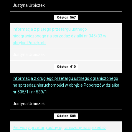
Justyna Urbiczek
Odsłon: 567
Informacja z piątego przetargu ustnego
nieograniczonego na sprzedaż działki nr 345/33 w
obrębie Pociękarb
Justyna Urbiczek
Odsłon: 610
Informacja z drugiego przetargu ustnego ograniczonego
na sprzedaż nieruchomości w obrębie Poborszów działka
nr 505/1 i nr 539/1
Justyna Urbiczek
Odsłon: 508
Pierwszy przetarg ustny ograniczony na sprzedaż