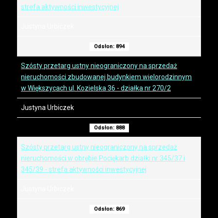
strefa aktywności inwestycyjnej
Justyna Urbiczek
Odsłon: 894
Szósty przetarg ustny nieograniczony na sprzedaż
nieruchomości zbudowanej budynkiem wielorodzinnym
w Większycach ul. Kozielska 36 - działka nr 270/2
Justyna Urbiczek
Odsłon: 888
Szósty przetarg ustny nieograniczony na sprzedaż
nieruchomości w obrębie Pociękarb działki nr 345/37 i
345/39 - strefa aktywności inwestycyjnej
Justyna Urbiczek
Odsłon: 869