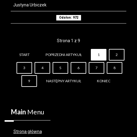
Justyna Urbiczek
Odsłon: 972
Strona 1 z 9
START
POPRZEDNI ARTYKUŁ
1
2
3
4
5
6
7
8
9
NASTĘPNY ARTYKUŁ
KONIEC
Main
Menu
Strona główna