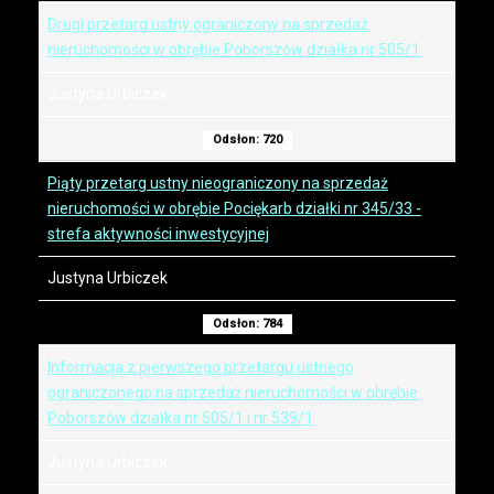
Drugi przetarg ustny ograniczony na sprzedaż
nieruchomości w obrębie Poborszów działka nr 505/1
Justyna Urbiczek
Odsłon: 720
Piąty przetarg ustny nieograniczony na sprzedaż
nieruchomości w obrębie Pociękarb działki nr 345/33 -
strefa aktywności inwestycyjnej
Justyna Urbiczek
Odsłon: 784
Informacja z pierwszego przetargu ustnego
ograniczonego na sprzedaż nieruchomości w obrębie
Poborszów działka nr 505/1 i nr 539/1
Justyna Urbiczek