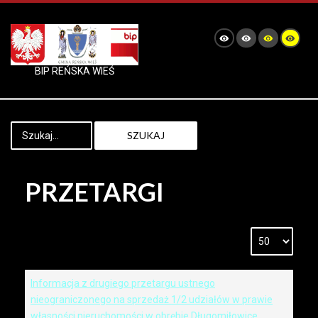
BIP REŃSKA WIEŚ
SZUKAJ
PRZETARGI
Informacja z drugiego przetargu ustnego
nieograniczonego na sprzedaż 1/2 udziałów w prawie
własności nieruchomości w obrębie Długomiłowice