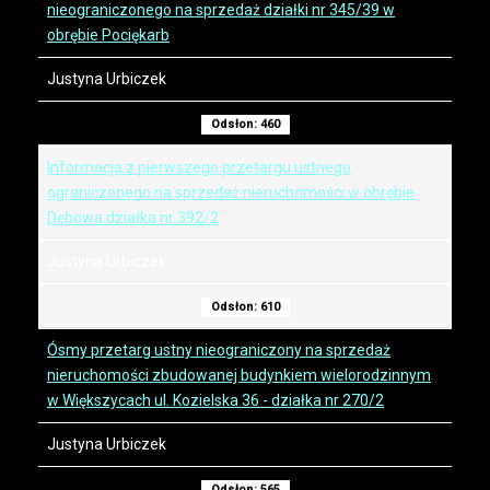
nieograniczonego na sprzedaż działki nr 345/39 w
obrębie Pociękarb
Justyna Urbiczek
Odsłon: 460
Informacja z pierwszego przetargu ustnego
ograniczonego na sprzedaż nieruchomości w obrębie
Dębowa działka nr 392/2
Justyna Urbiczek
Odsłon: 610
Ósmy przetarg ustny nieograniczony na sprzedaż
nieruchomości zbudowanej budynkiem wielorodzinnym
w Większycach ul. Kozielska 36 - działka nr 270/2
Justyna Urbiczek
Odsłon: 565