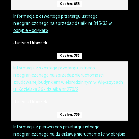
Odsłon: 658
Informacja z czwartego przetargu ustnego
nieograniczonego na sprzedaż działki nr 345/33 w
obrębie Pociękarb
Justyna Urbiczek
Odsłon: 752
Informacja z szóstego przetargu ustnego
nieograniczonego na sprzedaż nieruchomości
zbudowanej budynkiem wielorodzinnym w Większycach
ul. Kozielska 36 - działka nr 270/2
Justyna Urbiczek
Odsłon: 758
Informacja z pierwszego przetargu ustnego
nieograniczonego na dzierżawę nieruchomości w obrębie