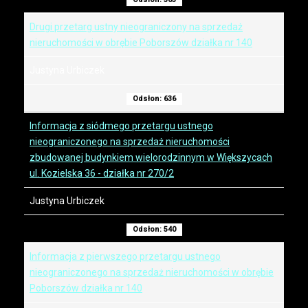
Drugi przetarg ustny nieograniczony na sprzedaż
nieruchomości w obrębie Poborszów działka nr 140
Justyna Urbiczek
Odsłon: 636
Informacja z siódmego przetargu ustnego
nieograniczonego na sprzedaż nieruchomości
zbudowanej budynkiem wielorodzinnym w Większycach
ul. Kozielska 36 - działka nr 270/2
Justyna Urbiczek
Odsłon: 540
Informacja z pierwszego przetargu ustnego
nieograniczonego na sprzedaż nieruchomości w obrębie
Poborszów działka nr 140