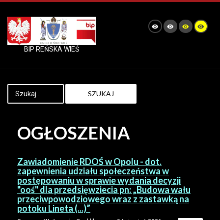
BIP REŃSKA WIEŚ
SZUKAJ
OGŁOSZENIA
Zawiadomienie RDOŚ w Opolu - dot.
zapewnienia udziału społeczeństwa w
postępowaniu w sprawie wydania decyzji
"ooś" dla przedsięwziecia pn: „Budowa wału
przeciwpowodziowego wraz z zastawką na
potoku Lineta (...)”