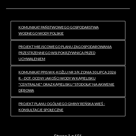
KOMUNIKAT PAŃSTWOWEGO GOSPODARSTWA
WODNEGO WODY POLSKIE
PROJEKT MIEJSCOWEGO PLANU ZAGOSPODAROWANIA
PRZESTRZENNEGO WSI POKRZYWNICA PRZED
UCHWALENIEM
KOMUNIKAT PPIS W K-KOŹLU NR 3/K Z DNIA 30 LIPCA 2026
R. - DOT. OCENY JAKOŚCI WODY W KĄPIELISKU
"CENTRALNE" ORAZ KĄPIELISKU "STODOŁA" NA AKWENIE
DĘBOWA
PROJEKT PLANU OGÓLNEGO GMINY REŃSKA WIEŚ -
KONSULTACJE SPOŁECZNE