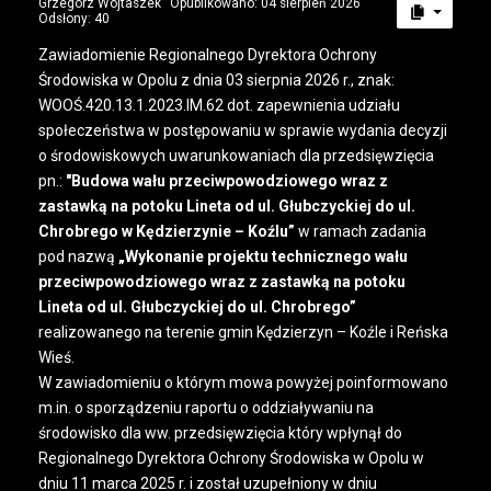
Grzegorz Wojtaszek
Opublikowano: 04 sierpień 2026
Odsłony: 40
Zawiadomienie Regionalnego Dyrektora Ochrony
Środowiska w Opolu z dnia 03 sierpnia 2026 r., znak:
WOOŚ.420.13.1.2023.IM.62 dot. zapewnienia udziału
społeczeństwa w postępowaniu w sprawie wydania decyzji
o środowiskowych uwarunkowaniach dla przedsięwzięcia
pn.:
"Budowa wału przeciwpowodziowego wraz z
zastawką na potoku Lineta od ul. Głubczyckiej do ul.
Chrobrego w Kędzierzynie – Koźlu”
w ramach zadania
pod nazwą
„Wykonanie projektu technicznego wału
przeciwpowodziowego wraz z zastawką na potoku
Lineta od ul. Głubczyckiej do ul. Chrobrego”
realizowanego na terenie gmin Kędzierzyn – Koźle i Reńska
Wieś.
W zawiadomieniu o którym mowa powyżej poinformowano
m.in. o sporządzeniu raportu o oddziaływaniu na
środowisko dla ww. przedsięwzięcia który wpłynął do
Regionalnego Dyrektora Ochrony Środowiska w Opolu w
dniu 11 marca 2025 r. i został uzupełniony w dniu