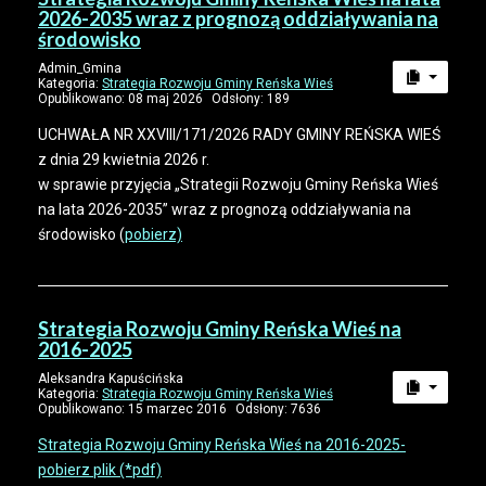
2026-2035 wraz z prognozą oddziaływania na
środowisko
Admin_Gmina
Kategoria:
Strategia Rozwoju Gminy Reńska Wieś
Opublikowano: 08 maj 2026
Odsłony: 189
UCHWAŁA NR XXVIII/171/2026 RADY GMINY REŃSKA WIEŚ
z dnia 29 kwietnia 2026 r.
w sprawie przyjęcia „Strategii Rozwoju Gminy Reńska Wieś
na lata 2026-2035” wraz z prognozą oddziaływania na
środowisko (
pobierz)
Strategia Rozwoju Gminy Reńska Wieś na
2016-2025
Aleksandra Kapuścińska
Kategoria:
Strategia Rozwoju Gminy Reńska Wieś
Opublikowano: 15 marzec 2016
Odsłony: 7636
Strategia Rozwoju Gminy Reńska Wieś na 2016-2025-
pobierz plik (*pdf)