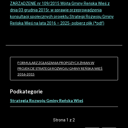
ZARZĄDZENIE nr 109/2015 Wójta Gminy Reńska Wieś z
dnia 03 grudnia 2015r. w sprawie przeprowadzenia
konsultacji społecznych projektu Strategii Rozwoju Gminy
Reńska Wieś na lata 2016 – 2025- pobierz plik (*pdf)
FORMULARZ ZGŁASZANIA PROPOZYCJI ZMIAN W
PROJEKCIE STRATEGII ROZWOJU GMINY REŃSKA WIEŚ
2016-2015
Podkategorie
Strategia Rozwoju Gminy Reńska Wieś
Strona 1 z 2