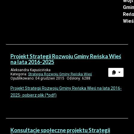
Wójt
Gmin
Reń
Wieś
Projekt Strategii Rozwoju Gminy Reńska Wieś
na lata 2016-2025
Aleksandra Kapuścińska
Kategoria:
Strategia Rozwoju Gminy Reńska Wieś
Opublikowano: 04 grudzień 2015
Odsłony: 6288
Projekt Strategii Rozwoju Gminy Reńska Wieś na lata 2016-
2025- pobierz plik (*pdf)
Konsultacje społeczne projektu Strategii