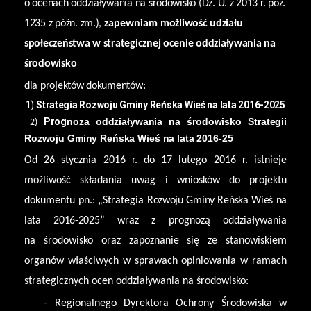
o ocenach oddziaływania na środowisko (Dz. U. z 2013 r. poz.
1235 z późn. zm.),
zapewniam
możliwość udziału
społeczeństwa
w strategicznej ocenie oddziaływania na
środowisko
dla projektów dokumentów:
1)
Strategia Rozwoju Gminy Reńska Wieś na lata 2016-2025
Prog
noza oddziaływania na środowisko
Strategii
2)
Rozwoju Gminy Reńska Wieś na lata 2016-25
Od 26 stycznia 2016 r. do 17 lutego 2016 r.
istnieje
możliwość składania uwag i wniosków do projektu
dokumentu pn.: „Strategia
Rozwoju Gminy Reńska Wieś na
lata 2016-2025”
wraz z prognozą oddziaływania
na środowisko
oraz zapoznanie się ze stanowiskiem
organów
właściwych w sprawach opiniowania w ramach
strategicznych ocen oddziaływania na środowisko:
- Regionalnego Dyrektora Ochrony Środowiska w