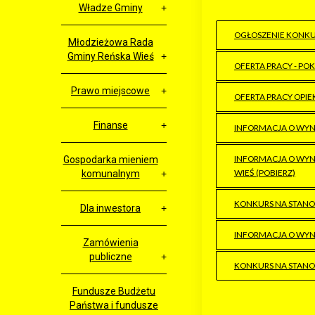
Władze Gminy
OGŁOSZENIE KONKUR
Młodzieżowa Rada
Gminy Reńska Wieś
OFERTA PRACY - P
Prawo miejscowe
OFERTA PRACY OPI
Finanse
INFORMACJA O WYN
INFORMACJA O WYN
Gospodarka mieniem
WIEŚ (POBIERZ)
komunalnym
KONKURS NA STANO
Dla inwestora
INFORMACJA O WYN
Zamówienia
publiczne
KONKURS NA STANO
Fundusze Budżetu
Państwa i fundusze