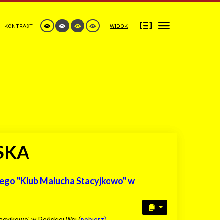
KONTRAST
WIDOK
SKA
cego "Klub Malucha Stacyjkowo" w
cyjkowo" w Reńskiej Wsi (
pobierz)