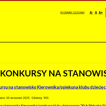
A-
A
A+
ROZMIAR CZCIONKI
 KONKURSY NA STANOWI
rsu na stanowisko Kierownika/opiekuna klubu dziecię
ano: 05 wrzesień 2025
Odsłony: 903
a stanowisko Kierownika/opiekuna klubu dziecięcego "Klub Malucha Sta