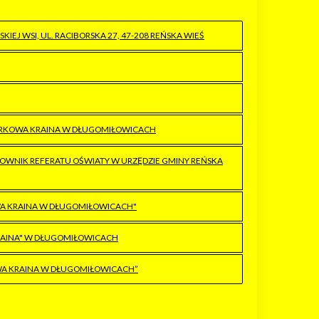
J WSI, UL. RACIBORSKA 27, 47-208 REŃSKA WIEŚ
ARKOWA KRAINA W DŁUGOMIŁOWICACH
OWNIK REFERATU OŚWIATY W URZĘDZIE GMINY REŃSKA
WA KRAINA W DŁUGOMIŁOWICACH"
RAINA" W DŁUGOMIŁOWICACH
WA KRAINA W DŁUGOMIŁOWICACH”