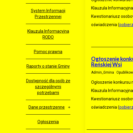
Klauzula Informacyjna
System Informacji
Kwestionariusz osob
Przestrzennej
oświadczenia (
pobier
Klauzula Informacyjna
RODO
Pomoc prawna
Ogłoszenie konku
Reńskiej Wsi
Raporty o stanie Gminy
Admin_Gmina
Opublikow
Dostępność dla osób ze
Ogłoszenie konkursu n
szczególnymi
Klauzula Informacyjna
potrzebami
Kwestionariusz osob
Dane przestrzenne
oświadczenia (
pobier
Ogłoszenia