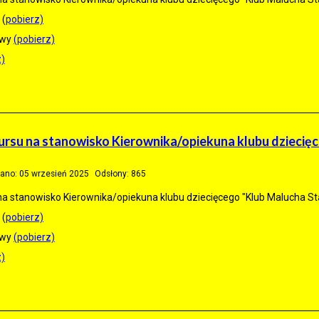
 (
pobierz)
owy
(pobierz)
z)
rsu na stanowisko Kierownika/opiekuna klubu dziecię
ano: 05 wrzesień 2025
Odsłony: 865
a stanowisko Kierownika/opiekuna klubu dziecięcego "Klub Malucha Sta
 (
pobierz)
owy
(pobierz)
z)