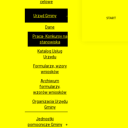
celowe
Urząd Gminy
START
Dane
Praca- Konkursy na
stanowiska
Katalog Usług
Urzędu
Formularze, wzory
wniosków
Archiwum
formularzy,
wzorów wniosków
Organizacja Urzędu
Gminy
Jednostki
pomocnicze Gminy