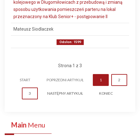
kolejowego w Długomiłowicach z przebudową i zmianą
sposobu użytkowania pomieszczeń parteru na lokal
przeznaczony na Klub Senior+ - postępowanie II
Mateusz Siodlaczek
Odsłon: 1599
Strona 1 z 3
START
POPRZEDNI ARTYKUŁ
1
2
3
NASTĘPNY ARTYKUŁ
KONIEC
Main
Menu