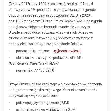
(Dz.U. z 2017r. poz.1824 z późn.zm.), art.6 pkt 3 lit. a, d
ustawy z dnia 19 lipca 2019r. o zapewnieniu dostępności
osobom ze szczególnymi potrzebami (Dz. U. z 2020r.
poz.1062 z późn.zm.) Urząd Gminy Reńska Wieś udostępnia
usługi pozwalające na komunikowanie się z naszym
Urzędem osób doświadczających trwale lub okresowo
trudności w komunikowaniu się poprzez korzystanie z
poczty elektronicznej, oraz przesyłanie faksów:
· poczta elektroniczna –
ug@renskawies.pl
· elektroniczna skrzynka podawcza ePUAP:
/UG_Renska_Wies/SkrytkaESP/
· numer fax: 77 405 32 10
Urząd Gminy Reńska Wieś zapewnia dostęp do świadczenia
usług tłumacza języka migowego. Komunikowanie może
odbywać się z wykorzystaniem:
· polskiego języka migowego (PJM)
· systemu językowo – migowego ( SJM)