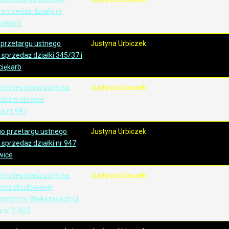
sprzedaż działki nr
ciękarb
 przetargu ustnego
Justyna Urbiczek
sprzedaż działki 345/37 i
ciękarb
tny nieograniczony na
Justyna Urbiczek
ści w obrębie
a nr 947
go przetargu ustnego
Justyna Urbiczek
sprzedaż działki nr 947
wice
tny nieograniczony na
Justyna Urbiczek
ości zbudowanej
innym w Większycach ul.
a nr 270/2