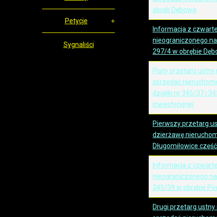
obręb Dębowa
Petycje
Informacja z czwart
nieograniczonego na 
Sygnaliści
297/4 w obrębie Dę
Piąty przetarg ustny
sprzedaż nieruchomo
działki nr 345/37 i 3
inwestycyjnej
Pierwszy przetarg u
dzierżawę nieruchom
Długomiłowice część 
Informacja z czwart
nieograniczonego na 
345/39 w obrębie Po
Drugi przetarg ustny