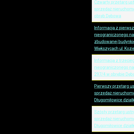
Czwarty przetarg us
sprzedaż nieruchomoś
obręb Dębowa
Informacja z pierws
nieograniczonego na
zbudowanej budynki
Większycach ul. Kozie
Informacja z trzecie
nieograniczonego na 
297/4 w obrębie Dę
Pierwszy przetarg u
sprzedaż nieruchomo
Długomiłowice działk
Szósty przetarg ustn
sprzedaż nieruchomo
Długomiłowice dział