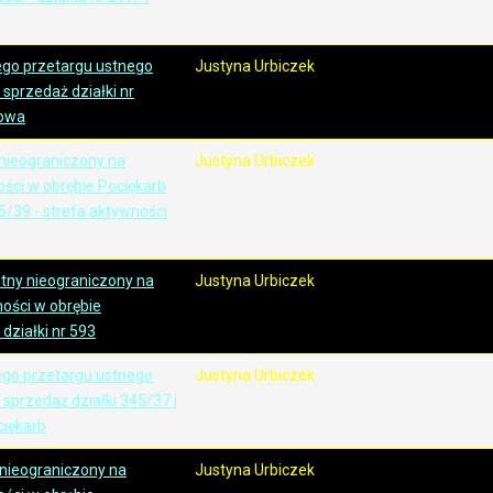
ego przetargu ustnego
Justyna Urbiczek
sprzedaż działki nr
bowa
 nieograniczony na
Justyna Urbiczek
ści w obrębie Pociękarb
45/39 - strefa aktywności
stny nieograniczony na
Justyna Urbiczek
ości w obrębie
działki nr 593
ego przetargu ustnego
Justyna Urbiczek
sprzedaż działki 345/37 i
ciękarb
 nieograniczony na
Justyna Urbiczek