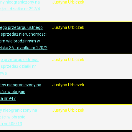
tny nieograniczony na
Justyna Urbiczek
ci - działka nr 297/4
zego przetargu ustnego
Justyna Urbiczek
 sprzedaż nieruchomości
em wielorodzinnym w
lska 36 - działka nr 270/2
go przetargu ustnego
Justyna Urbiczek
sprzedaż działki nr
bowa
stny nieograniczony na
Justyna Urbiczek
ści w obrębie
a nr 947
y nieograniczony na
Justyna Urbiczek
ści w obrębie
ka nr 405/13