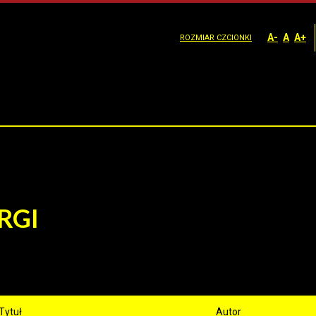
A-
A
A+
ROZMIAR CZCIONKI
RGI
Tytuł
Autor