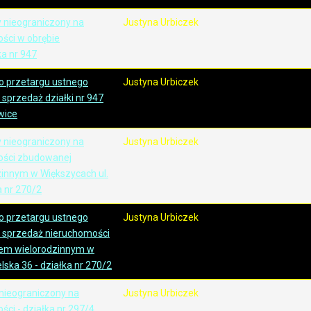
y nieograniczony na
Justyna Urbiczek
ści w obrębie
a nr 947
go przetargu ustnego
Justyna Urbiczek
sprzedaż działki nr 947
wice
y nieograniczony na
Justyna Urbiczek
ości zbudowanej
innym w Większycach ul.
a nr 270/2
go przetargu ustnego
Justyna Urbiczek
 sprzedaż nieruchomości
em wielorodzinnym w
lska 36 - działka nr 270/2
 nieograniczony na
Justyna Urbiczek
ci - działka nr 297/4