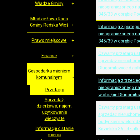
Władze Gminy
nieograniczonego na 
345/33 w obrębie Po
Młodzieżowa Rada
Gminy Reńska Wieś
Informacja z piątego
nieograniczonego na 
Prawo miejscowe
345/39 w obrębie Po
Czwarty przetarg us
Finanse
sprzedaż nieruchomo
Długomiłowice działk
Gospodarka mieniem
komunalnym
Informacja z trzecie
nieograniczonego na 
Przetargi
w obrębie Długomiło
Sprzedaż,
dzierżawa, najem,
Czwarty przetarg us
użytkowanie
sprzedaż nieruchom
wieczyste
budynkiem wielorodz
Informacje o stanie
Kozielska 36 - działk
mienia