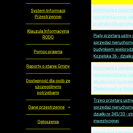
Informacja z czwart
System Informacji
Przestrzennej
nieograniczonego na 
w obrębie Długomiło
Klauzula Informacyjna
Piąty przetarg ustny
RODO
sprzedaż nieruchom
budynkiem wielorodz
Pomoc prawna
Kozielska 36 - działk
Raporty o stanie Gminy
Informacja z czwart
nieograniczonego na
Dostępność dla osób ze
zbudowanej budynki
szczególnymi
Większycach ul. Kozie
potrzebami
Trzeci przetarg ustn
Dane przestrzenne
sprzedaż nieruchomo
działki nr 345/33 - s
inwestycyjnej
Ogłoszenia
Informacja z drugie