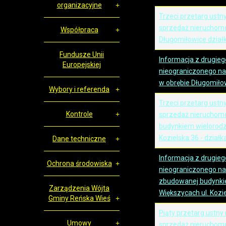
organizacyjne
Trzeci przetarg ustn
sprzedaż nieruchomo
Współpraca
Długomiłowice działk
Fundusze Unii
Informacja z drugie
Europejskiej
nieograniczonego na 
w obrębie Długomiło
Wybory i referenda
Trzeci przetarg ustn
Kontrole
sprzedaż nieruchom
budynkiem wielorodz
Kozielska 36 - działk
Dane techniczne
Informacja z drugie
Ochrona środowiska
nieograniczonego na
zbudowanej budynki
Zarządzenia Wójta
Większycach ul. Kozie
Gminy Reńska Wieś
Piąty przetarg ustny
Umowy
sprzedaż nieruchomoś