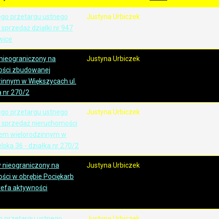
ego przetargu ustnego
Justyna Urbiczek
sprzedaż działki nr 947
wice
 nieograniczony na
Justyna Urbiczek
ości zbudowanej
innym w Większycach ul.
a nr 270/2
ego przetargu ustnego
Justyna Urbiczek
 sprzedaż nieruchomości
em wielorodzinnym w
lska 36 - działka nr 270/2
y nieograniczony na
Justyna Urbiczek
ści w obrębie Pociękarb
trefa aktywności
go przetargu ustnego
Justyna Urbiczek