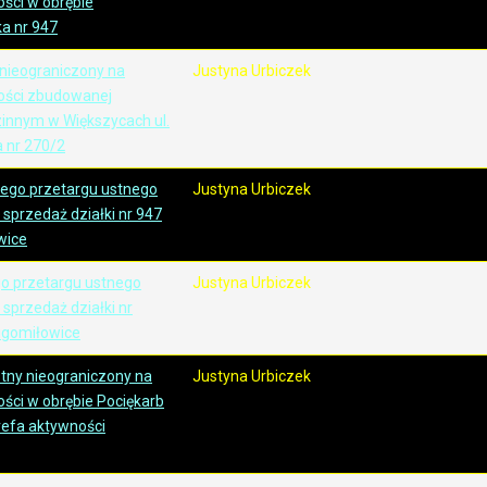
ści w obrębie
a nr 947
 nieograniczony na
Justyna Urbiczek
ości zbudowanej
innym w Większycach ul.
a nr 270/2
zego przetargu ustnego
Justyna Urbiczek
sprzedaż działki nr 947
wice
go przetargu ustnego
Justyna Urbiczek
sprzedaż działki nr
ugomiłowice
stny nieograniczony na
Justyna Urbiczek
ści w obrębie Pociękarb
trefa aktywności