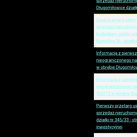
sprzedaż nieruchomo
Długomiłowice działk
Drugi przetarg ustny
sprzedaż nieruchom
budynkiem wielorodz
Kozielska 36 - działk
Informacja z pierws
nieograniczonego na 
w obrębie Długomiło
Informacja z szóste
nieograniczonego na 
405/13 w obrębie Dł
Pierwszy przetarg u
sprzedaż nieruchomo
działki nr 345/33 - s
inwestycyjnej