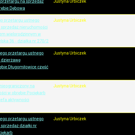
 przetargu na sprzedaż
Justyna Urbiczek
brębie Dębowa
go przetargu ustnego
Justyna Urbiczek
 sprzedaż nieruchomości
em wielorodzinnym w
lska 36 - działka nr 270/2
zego przetargu ustnego
Justyna Urbiczek
 dzierżawę
ębie Długomiłowice część
 nieograniczony na
Justyna Urbiczek
ści w obrębie Pociękarb
trefa aktywności
zego przetargu ustnego
Justyna Urbiczek
sprzedaż działki nr
ciękarb