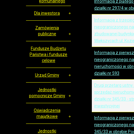
komunalnego
Informacja z piątego
działki nr 297/4 w o
Dla inwestora
Informacja z trzecie
nieograniczonego na
Zamówienia
publiczne
zbudowanej budynki
Większycach ul. Kozie
Fundusze Budżetu
Informacja z pierws
Państwa i fundusze
nieograniczonego na
celowe
nieruchomości w obr
działki nr 593
Urząd Gminy
Drugi przetarg ustny
Jednostki
sprzedaż nieruchomo
pomocnicze Gminy
działki nr 345/33 - s
inwestycyjnej
Oświadczenia
majątkowe
Informacja z pierws
nieograniczonego na 
Jednostki
345/33 w obrębie Po