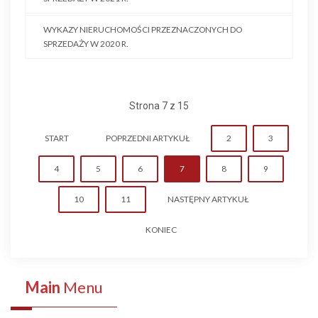
WYKAZY NIERUCHOMOŚCI PRZEZNACZONYCH DO
SPRZEDAŻY W 2020 R.
Strona 7 z 15
START
POPRZEDNI ARTYKUŁ
2
3
4
5
6
7
8
9
10
11
NASTĘPNY ARTYKUŁ
KONIEC
Main
Menu