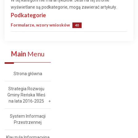
W tej kategorii nie ma artykułów. Jeśli na tej stronie
wyświetlane są podkategorie, mogą zawierać artykuły.
Podkategorie
Formularze, wzory wniosków
40
Main
Menu
Strona główna
Strategia Rozwoju
Gminy Reńska Wieś
na lata 2016-2025
System Informacji
Przestrzennej
Klauzula Informacyjna