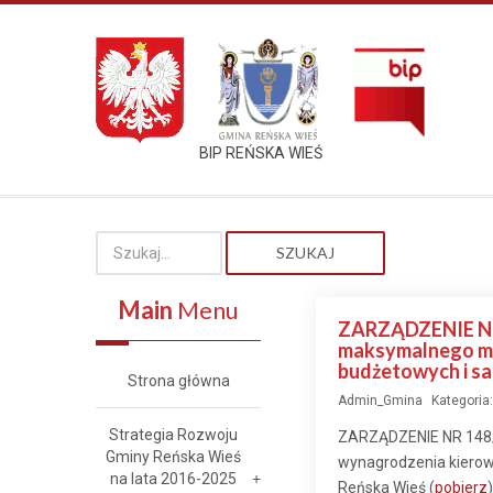
BIP REŃSKA WIEŚ
SZUKAJ
Main
Menu
ZARZĄDZENIE NR 1
maksymalnego mi
budżetowych i s
Strona główna
Admin_Gmina
Kategoria
Strategia Rozwoju
ZARZĄDZENIE NR 148/2
Gminy Reńska Wieś
wynagrodzenia kiero
na lata 2016-2025
Reńska Wieś (
pobierz
)