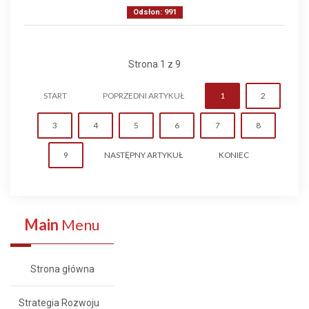
Odsłon: 991
Strona 1 z 9
START
POPRZEDNI ARTYKUŁ
1
2
3
4
5
6
7
8
9
NASTĘPNY ARTYKUŁ
KONIEC
Main
Menu
Strona główna
Strategia Rozwoju