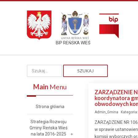
BIP REŃSKA WIEŚ
SZUKAJ
Main
Menu
ZARZĄDZENIE NR 1
koordynatora gmi
obwodowych komis
Strona główna
Admin_Gmina
Kategoria
Strategia Rozwoju
ZARZĄDZENIE NR 106/2
Gminy Reńska Wieś
w sprawie ustanowien
na lata 2016-2025
komisji wyborczych o