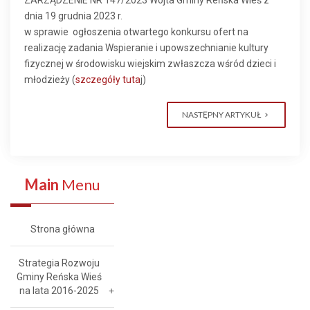
ZARZĄDZENIE NR 147/2023 Wójta Gminy Reńska Wieś z
dnia 19 grudnia 2023 r.
w sprawie ogłoszenia otwartego konkursu ofert na
realizację zadania Wspieranie i upowszechnianie kultury
fizycznej w środowisku wiejskim zwłaszcza wśród dzieci i
młodzieży (
szczegóły tuta
j)
NASTĘPNY ARTYKUŁ
Main
Menu
Strona główna
Strategia Rozwoju
Gminy Reńska Wieś
na lata 2016-2025