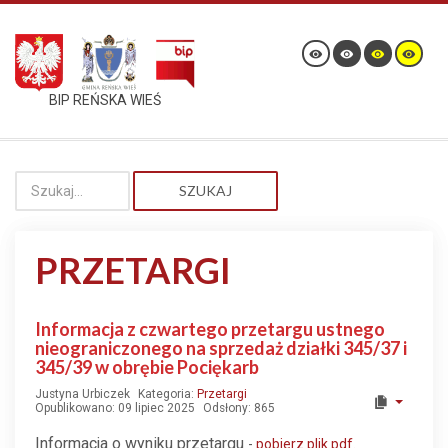
BIP REŃSKA WIEŚ
SZUKAJ
PRZETARGI
Informacja z czwartego przetargu ustnego
nieograniczonego na sprzedaż działki 345/37 i
345/39 w obrębie Pociękarb
Justyna Urbiczek
Kategoria:
Przetargi
Opublikowano: 09 lipiec 2025
Odsłony: 865
Informacja o wyniku przetargu
-
pobierz plik pdf.