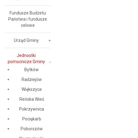
Fundusze Budżetu
Państwa i fundusze
celowe
Urząd Gminy
Jednostki
pomocnicze Gminy
Bytków
Radziejów
Większyce
Reńska Wieś
Pokrzywnica
Pociękarb
Poborszów