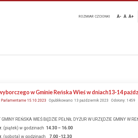
A-
A
A+
ROZMIAR CZCIONKI
wyborczego w Gminie Reńska Wieś w dniach13-14 paźdz
:
Parlamentarne 15.10.2023
Opublikowano: 13 październik 2023
Odsłony: 1459
GMINY REŃSKA WIEŚ BĘDZIE PEŁNIŁ DYŻUR W URZĘDZIE GMINY W REŃ
r.
(piątek) w godzinach
14.30 – 16.00
r.
(sobota) w godzinach
7.00 -12.30