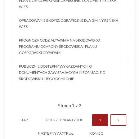
PLAN GOSPODARKI NISKOEMISYJNEJ DLA GMINY REŃSKA
WIEŚ
OPRACOWANIE EKOFIZJOGRAFICZNE DLA GMINY REŃSKA
WIEŚ
PROGNOZA ODDZIAŁYWANIA NA ŚRODOWISKO
PROGRAMU OCHRONY ŚRODOWISKA I PLANU
GOSPODARKI ODPADAMI
PUBLICZNIE DOSTĘPNY WYKAZ DANYCH O
DOKUMENTACH ZAWIERAJĄCYCH INFORMACJE O
ŚRODOWISKU I JEGO OCHRONIE
Strona 1 z 2
START
POPRZEDNI ARTYKUŁ
1
2
NASTĘPNY ARTYKUŁ
KONIEC