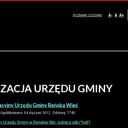
A-
A
A+
ROZMIAR CZCIONKI
ZACJA URZĘDU GMINY
acyjny Urzędu Gminy Reńska Wieś
Opublikowano: 04 styczeń 2012
Odsłony: 7745
 Urzędu Gminy w Reńskiej Wsi- pobierz plik (*pdf)