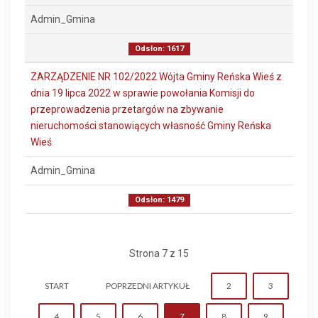
Admin_Gmina
Odsłon: 1617
ZARZĄDZENIE NR 102/2022 Wójta Gminy Reńska Wieś z
dnia 19 lipca 2022 w sprawie powołania Komisji do
przeprowadzenia przetargów na zbywanie
nieruchomości stanowiących własność Gminy Reńska
Wieś
Admin_Gmina
Odsłon: 1479
Strona 7 z 15
START
POPRZEDNI ARTYKUŁ
2
3
4
5
6
7
8
9