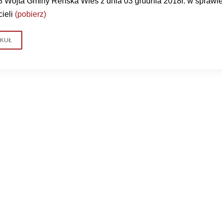
8
Wójta Gminy Reńska Wieś z dnia 03 grudnia 2018r. w sprawi
ieli
(pobierz)
YKUŁ