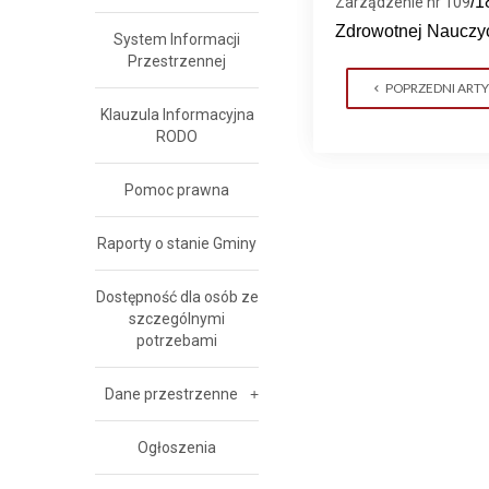
/
1
Zarządzenie nr 109
Zdrowotnej Nauczyc
System Informacji
Przestrzennej
POPRZEDNI ART
Klauzula Informacyjna
RODO
Pomoc prawna
Raporty o stanie Gminy
Dostępność dla osób ze
szczególnymi
potrzebami
Dane przestrzenne
Ogłoszenia