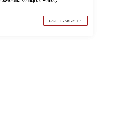
e powołania Komisji ds. Pomocy
NASTĘPNY ARTYKUŁ