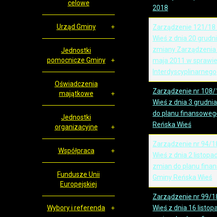
celowe
2018
Urząd Gminy
Zarządzenie 121/18
Wieś z dnia 20 grudn
zmiany Zarządzenia 
Jednostki
pomocnicze Gminy
maja 2011 w sprawie
Interdyscyplinarnego
Oświadczenia
Zarządzenie nr 108/
majątkowe
Wieś z dnia 3 grudni
do planu finansoweg
Jednostki
Reńska Wieś
organizacyjne
Zarządzenie nr 94/1
Współpraca
Wieś z dnia 2 listopa
zmian do planu fina
Fundusze Unii
Gminy Reńska Wieś
Europejskiej
Zarządzenie nr 99/1
Wybory i referenda
Wieś z dnia 16 listo