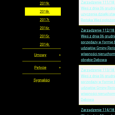
Zarządzenie 111/18
2019r.
Wieś z dnia 06 grudn
2018r.
użyczenia działki s
2017r.
Reńska Wieś położon
2016r.
Zarządzenie 112/18
2015r.
Wieś z dnia 06 grudn
sprzedaży w formie 
2014r.
udziałów Gminy Reńs
własności nieruchom
Umowy
obrębie Dębowa
Petycje
Zarządzenie 113/18
Wieś z dnia 06 grudn
Sygnaliści
sprzedaży w formie 
udziałów Gminy Reńs
własności nieruchom
Dębowa
Zarządzenie 114/18