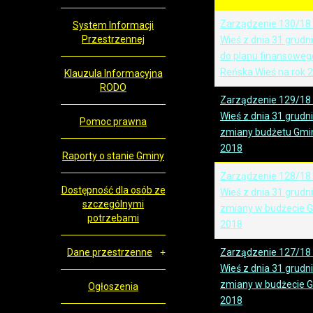
Zarządzenie 130/18
System Informacji
Przestrzennej
Wieś z dnia 31 grudn
do planu finansoweg
Reńska Wieś na rok 
Klauzula Informacyjna
RODO
Zarządzenie 129/18
Wieś z dnia 31 grudn
Pomoc prawna
zmiany budżetu Gmin
2018
Raporty o stanie Gminy
Zarządzenie 128/18
Dostępność dla osób ze
Wieś z dnia 31 grudn
szczególnymi
zmiany w budżecie G
potrzebami
2018
Dane przestrzenne
Zarządzenie 127/18
Wieś z dnia 31 grudn
zmiany w budżecie G
Ogłoszenia
2018