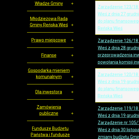
Władze Gminy
Zarządzenie 123/18
Wieś z dnia 27 grudn
Młodzieżowa Rada
do planu finansoweg
Gminy Reńska Wieś
Reńska Wieś
Prawo miejscowe
Zarządzenie 126/18
Wieś z dnia 28 grudn
przeprowadzenia inw
Finanse
powołania komisji in
Gospodarka mieniem
Zarządzenie 120/18
komunalnym
Wieś z dnia 19 grudn
do planu finansoweg
Dla inwestora
Reńska Wieś
Zamówienia
Zarządzenie 119/18
publiczne
Wieś z dnia 19 grudn
Zarządzenie nr 105/
Fundusze Budżetu
Wieś z dnia 30 listo
Państwa i fundusze
zmiany budżętu Gmin