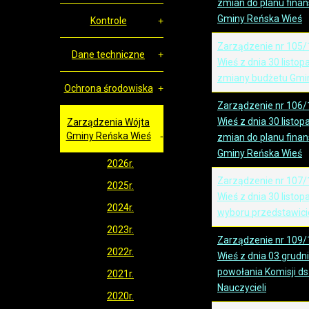
zmian do planu fina
Gminy Reńska Wieś
Kontrole
Zarządzenie nr 105/
Dane techniczne
Wieś z dnia 30 listo
zmiany budżetu Gmi
Ochrona środowiska
Zarządzenie nr 106/
Wieś z dnia 30 listo
Zarządzenia Wójta
Gminy Reńska Wieś
zmian do planu fina
Gminy Reńska Wieś
2026r.
Zarządzenie nr 107/
2025r.
Wieś z dnia 30 listo
2024r.
wyboru przedstawici
2023r.
Zarządzenie nr 109/
2022r.
Wieś z dnia 03 grudn
powołania Komisji d
2021r.
Nauczycieli
2020r.