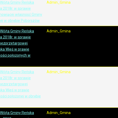
 Wójta Gminy Reńska
Admin_Gmina
ia 2018r. w sprawie
tanowiącej własnosć Gminy
ej w obrębie Poborszów
 Wójta Gminy Reńska
Admin_Gmina
ia 2018r. w sprawie
bezprzetargowej
ka Wieś w prawie
ości położonych w
 Wójta Gminy Reńska
Admin_Gmina
ia 2018r. w sprawie
bezprzetargowej
ka Wieś w prawie
ości położonej w obrębie
 Wójta Gminy Reńska
Admin_Gmina