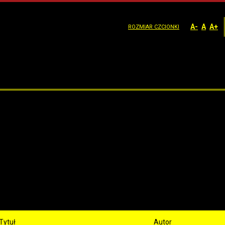
A-
A
A+
ROZMIAR CZCIONKI
Tytuł
Autor