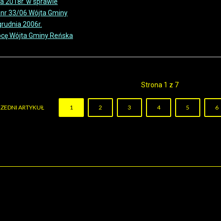
ia 2018r. w sprawie
nr 33/06 Wójta Gminy
grudnia 2006r.
pcę Wójta Gminy Reńska
Strona 1 z 7
ZEDNI ARTYKUŁ
1
2
3
4
5
6