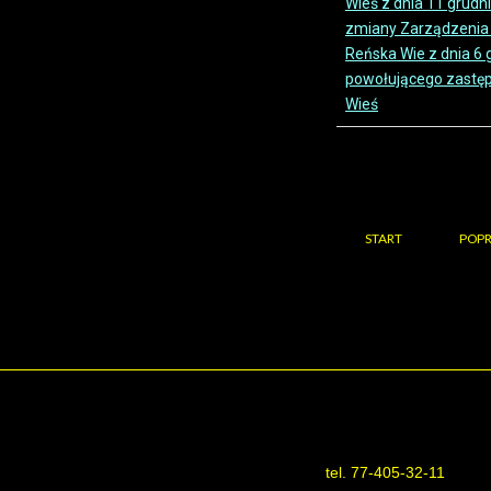
Wieś z dnia 11 grudn
zmiany Zarządzenia 
Reńska Wie z dnia 6 
powołującego zastę
Wieś
START
POPR
tel. 77-405-32-11