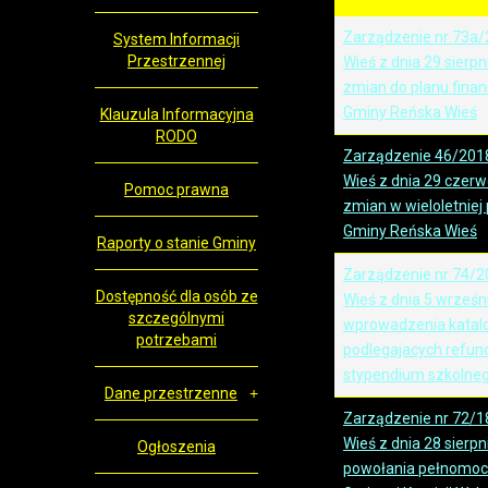
Zarządzenie nr 73a/
System Informacji
Przestrzennej
Wieś z dnia 29 sierpn
zmian do planu fina
Gminy Reńska Wieś
Klauzula Informacyjna
RODO
Zarządzenie 46/201
Wieś z dnia 29 czerw
Pomoc prawna
zmian w wieloletniej
Gminy Reńska Wieś
Raporty o stanie Gminy
Zarządzenie nr 74/2
Dostępność dla osób ze
Wieś z dnia 5 wrześn
szczególnymi
wprowadzenia katal
potrzebami
podlegajacych refun
stypendium szkolneg
Dane przestrzenne
Zarządzenie nr 72/1
Wieś z dnia 28 sierpn
Ogłoszenia
powołania pełnomocn