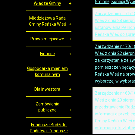
Gminnej Komisji Wybo
Władze Gminy
Zarządzenie nr 71/1
Młodzieżowa Rada
Wieś z dnia 28 sierpn
Gminy Reńska Wieś
ustanowienia Pełno
Reńska Wieś do spr
Prawo miejscowe
Zarządzenie nr 70/1
Wieś z dnia 22 sierpn
Finanse
za korzystanie ze świe
pomieszczeń będący
Gospodarka mieniem
Reńska Wieś na pro
komunalnym
wyborczej w wybor
Dla inwestora
Zarządzenie nr 68/1
Wieś z dnia 20 sierpn
Zamówienia
przedstawienia Radz
publiczne
informacji o przebi
Gminy Reńska Wieś na
Fundusze Budżetu
informacji o kształto
Państwa i fundusze