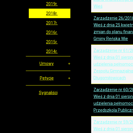
2019r.
Wieś
2018r.
Zarządzenie 26/201
2017r.
Wieś z dnia 25 kwietn
zmian do planu fina
2016r.
Gminy Reńska Wie
2015r.
Zarządzenie nr 61/2
2014r.
Wieś z dnia 01 sierpn
Umowy
udzielenia pełnomoc
Zespołu Gimnazjaln
Długomiłowicach
Petycje
Zarządzenie nr 60/2
Sygnaliści
Wieś z dnia 01 sierpn
udzielenia pełnomoc
Przedszkola Publicz
Zarządzenie nr 59/2
Wieś z dnia 01 sierpn