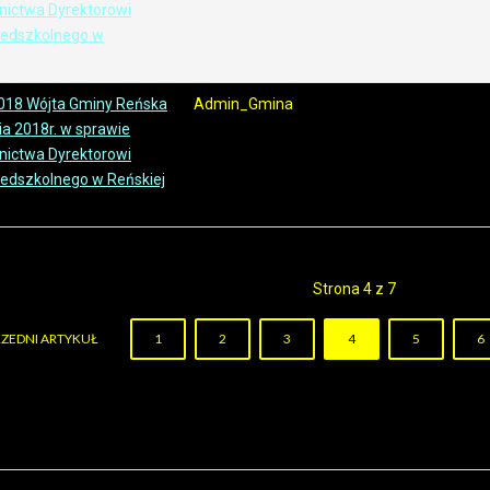
nictwa Dyrektorowi
zedszkolnego w
018 Wójta Gminy Reńska
Admin_Gmina
ia 2018r. w sprawie
nictwa Dyrektorowi
edszkolnego w Reńskiej
Strona 4 z 7
ZEDNI ARTYKUŁ
1
2
3
4
5
6