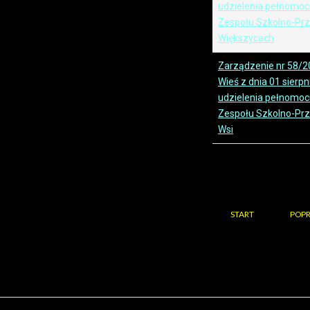
udzielenia pełnomoc
Zespołu Szkolno-Pr
Większycach
Zarządzenie nr 58/2
Wieś z dnia 01 sierpn
udzielenia pełnomoc
Zespołu Szkolno-Prz
Wsi
START
POPR