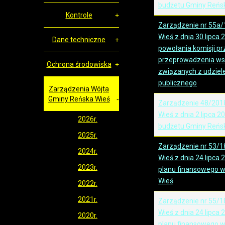
budżetu Gminy Reńsk
Kontrole
Zarządzenie nr 55a/
Wieś z dnia 30 lipca 
Dane techniczne
powołania komisji p
przeprowadzenia wsz
Ochrona środowiska
związanych z udzie
publicznego
Zarządzenia Wójta
Gminy Reńska Wieś
Zarządzenie 48/201
Wieś z dnia 2 lipca 2
2026r.
budżetu Gminy Reńsk
2025r.
Zarządzenie nr 53/1
2024r.
Wieś z dnia 24 lipca
2023r.
planu finansowego w
Wieś
2022r.
2021r.
Zarządzenie nr 55/1
Wieś z dnia 24 lipca
2020r.
planu finansowego w