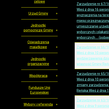
celowe
Zarządzenie nr 67/1
Wieś z dnia 16 sierpn
Urząd Gminy
wyznaczenia na tere
miejsc przeznaczony
Jednostki
umieszczanie urzęd
pomocnicze Gminy
wyborczych i plakat
wyborczych ... (pobie
Oświadczenia
majątkowe
Zarządzenie nr 66/1
Wieś z dnia 10 sierpn
wydzierżawienia dzi
Jednostki
organizacyjne
własność Gminy Reń
Zarządzenie nr 65/1
Współpraca
Wieś z dnia 10 sierpn
zmiany zarządzenia 
Fundusze Unii
Reńska Wieś z dnia 11
Europejskiej
Zarządzenie nr 63/1
Wybory i referenda
Wieś z dnia 9 sierpn