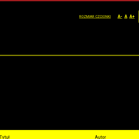
A-
A
A+
ROZMIAR CZCIONKI
Tytuł
Autor