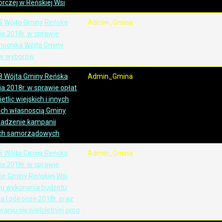
rczej w Reńskiej Wsi
8 Wójta Gminy Reńska
Admin_Gmina
ia 2018r. w sprawie
mocnika Wójta Gminy
aw wyborów
8 Wójta Gminy Reńska
Admin_Gmina
ia 2018r. w sprawie opłat
tlic wiejskich i innych
ch własnoscią Gminy
wadzenie kampanii
ach samorządowych
8 Wójta Gminy Reńska
Admin_Gmina
ia 2018r. w sprawie
ie Gminy Reńskiej Wsi
egu wykonania budżetu
 I półrocze 2018r. oraz
waniu się wieloletniej prog