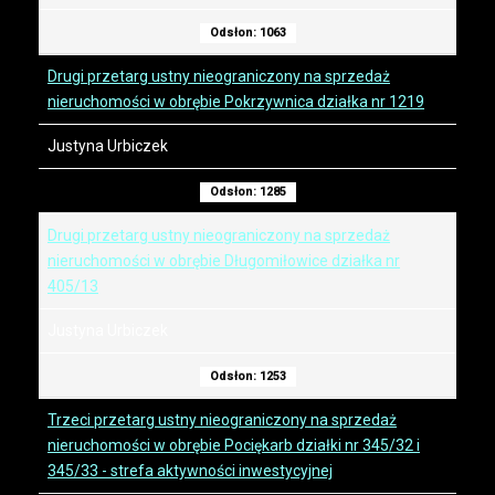
Odsłon: 1063
Drugi przetarg ustny nieograniczony na sprzedaż
nieruchomości w obrębie Pokrzywnica działka nr 1219
Justyna Urbiczek
Odsłon: 1285
Drugi przetarg ustny nieograniczony na sprzedaż
nieruchomości w obrębie Długomiłowice działka nr
405/13
Justyna Urbiczek
Odsłon: 1253
Trzeci przetarg ustny nieograniczony na sprzedaż
nieruchomości w obrębie Pociękarb działki nr 345/32 i
345/33 - strefa aktywności inwestycyjnej