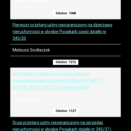
Mateusz Siodlaczek
Odsłon: 1068
Pierwszy przetarg ustny nieograniczony na dzierżawę
nieruchomości w obrębie Pociękarb część działki nr
345/20
Mateusz Siodlaczek
Odsłon: 1212
Informacja z trzeciego przetargu ustnego
nieograniczonego na sprzedaż działek nr 241/17,
241/19, 241/20, 241/21 w Gierałtowicach
Justyna Urbiczek
Odsłon: 1127
Drugi przetarg ustny nieograniczony na sprzedaż
nieruchomości w obrębie Pociękarb działki nr 345/37 i