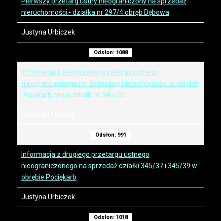
Pierwszy przetarg ustny nieograniczony na sprzedaż
nieruchomości - działka nr 297/4 obręb Dębowa
Justyna Urbiczek
Odsłon: 1088
Informacja z pierwszego przetargu ustnego
nieograniczonego na dzierżawę nieruchomości w obrębie
Pociękarb część działki nr 345/20
Justyna Urbiczek
Odsłon: 991
Informacja z drugiego przetargu ustnego
nieograniczonego na sprzedaż działki 345/37 i 345/39 w
obrębie Pociękarb
Justyna Urbiczek
Odsłon: 1018