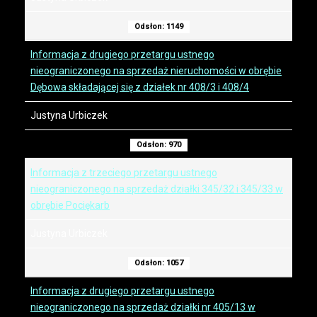
Odsłon: 1149
Informacja z drugiego przetargu ustnego
nieograniczonego na sprzedaż nieruchomości w obrębie
Dębowa składającej się z działek nr 408/3 i 408/4
Justyna Urbiczek
Odsłon: 970
Informacja z trzeciego przetargu ustnego
nieograniczonego na sprzedaż działki 345/32 i 345/33 w
obrębie Pociękarb
Justyna Urbiczek
Odsłon: 1057
Informacja z drugiego przetargu ustnego
nieograniczonego na sprzedaż działki nr 405/13 w