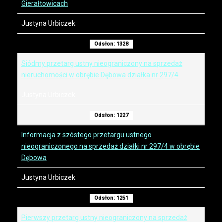
Gierałtowicach
Justyna Urbiczek
Odsłon: 1328
Siódmy przetarg ustny nieograniczony na sprzedaż
nieruchomości w obrębie Dębowa działka nr 297/4
Justyna Urbiczek
Odsłon: 1227
Informacja z szóstego przetargu ustnego
nieograniczonego na sprzedaż działki nr 297/4 w obrębie
Dębowa
Justyna Urbiczek
Odsłon: 1251
Pierwszy przetarg ustny nieograniczony na sprzedaż