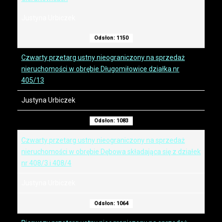
Justyna Urbiczek
Odsłon: 1150
Czwarty przetarg ustny nieograniczony na sprzedaż
nieruchomości w obrębie Długomiłowice działka nr
405/13
Justyna Urbiczek
Odsłon: 1083
Czwarty przetarg ustny nieograniczony na sprzedaż
nieruchomości w obrębie Dębowa składająca się z działek
nr 408/3 i 408/4
Justyna Urbiczek
Odsłon: 1064