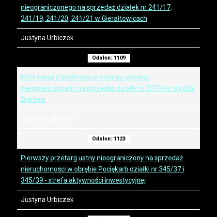
nieograniczonego na sprzedaż działek nr 241/17,
241/19, 241/20, 241/21 w Gierałtowicach
Justyna Urbiczek
Odsłon: 1109
Informacja z siódmego przetargu ustnego
nieograniczonego na sprzedaż działki nr 297/4 w obrębie
Dębowa
Justyna Urbiczek
Odsłon: 1123
Pierwszy przetarg ustny nieograniczony na sprzedaż
nieruchomości w obrębie Pociękarb działki nr 345/37 i
345/39 - strefa aktywności inwestycyjnej
Justyna Urbiczek