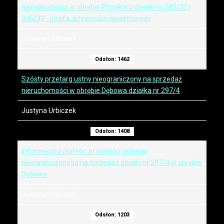
nieruchomości w obrębie Pociękarb działki nr 345/32 i
345/33 - strefa aktywności inwestycyjnej
Justyna Urbiczek
Odsłon: 1462
Szósty przetarg ustny nieograniczony na sprzedaż
nieruchomości w obrębie Dębowa działka nr 297/4
Justyna Urbiczek
Odsłon: 1408
Informacja z piątego przetargu ustnego
nieograniczonego na sprzedaż działki nr 297/4 w obrębie
Dębowa
Justyna Urbiczek
Odsłon: 1203