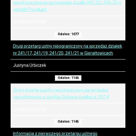
nieograniczonego na sprzedaż działki 345/32 i 345/33 w
obrębie Pociękarb
Justyna Urbiczek
Odsłon: 1077
Drugi przetarg ustny nieograniczony na sprzedaż działek
nr 241/17, 241/19, 241/20, 241/21 w Gierałtowicach
Justyna Urbiczek
Odsłon: 1146
Ósmy przetarg ustny nieograniczony na sprzedaż
nieruchomości w obrębie Dębowa działka nr 297/4
Justyna Urbiczek
Odsłon: 1145
Informacja z pierwszego przetargu ustnego