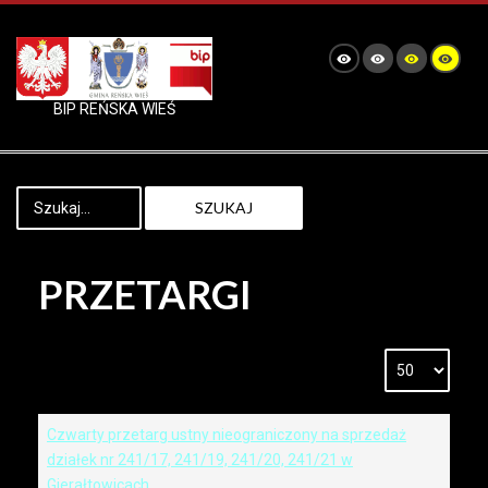
BIP REŃSKA WIEŚ
SZUKAJ
PRZETARGI
Czwarty przetarg ustny nieograniczony na sprzedaż
działek nr 241/17, 241/19, 241/20, 241/21 w
Gierałtowicach