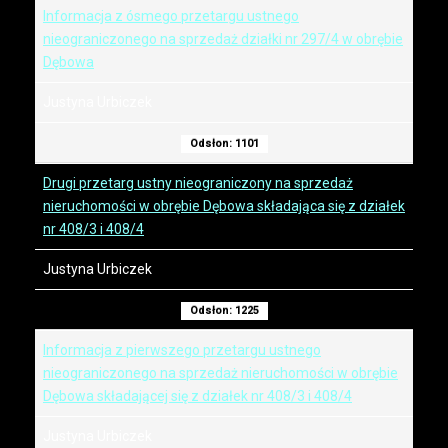
Informacja z ósmego przetargu ustnego
nieograniczonego na sprzedaż działki nr 297/4 w obrębie
Dębowa
Justyna Urbiczek
Odsłon: 1101
Drugi przetarg ustny nieograniczony na sprzedaż
nieruchomości w obrębie Dębowa składająca się z działek
nr 408/3 i 408/4
Justyna Urbiczek
Odsłon: 1225
Informacja z pierwszego przetargu ustnego
nieograniczonego na sprzedaż nieruchomości w obrębie
Dębowa składającej się z działek nr 408/3 i 408/4
Justyna Urbiczek