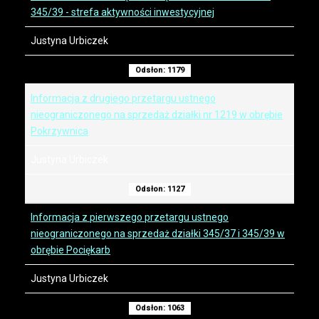
345/39 - strefa aktywności inwestycyjnej
Justyna Urbiczek
Odsłon: 1179
Informacja z drugiego przetargu ustnego
nieograniczonego na sprzedaż działki nr 1219 w obrębie
Pokrzywnica
Justyna Urbiczek
Odsłon: 1127
Informacja z pierwszego przetargu ustnego
nieograniczonego na sprzedaż działki 345/37 i 345/39 w
obrębie Pociękarb
Justyna Urbiczek
Odsłon: 1063