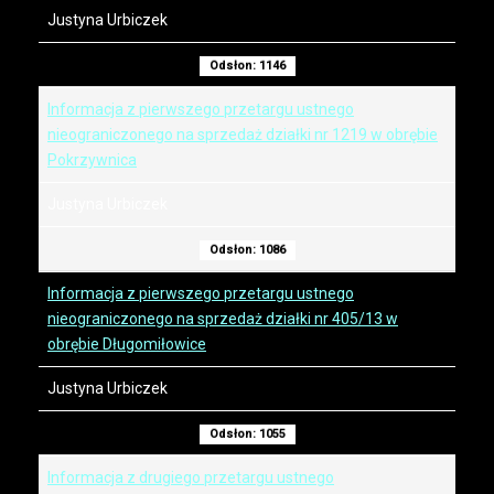
Justyna Urbiczek
Odsłon: 1146
Informacja z pierwszego przetargu ustnego
nieograniczonego na sprzedaż działki nr 1219 w obrębie
Pokrzywnica
Justyna Urbiczek
Odsłon: 1086
Informacja z pierwszego przetargu ustnego
nieograniczonego na sprzedaż działki nr 405/13 w
obrębie Długomiłowice
Justyna Urbiczek
Odsłon: 1055
Informacja z drugiego przetargu ustnego