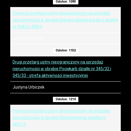
Odsłon: 1093
Pierwszy przetarg ustny nieograniczony na sprzedaż
nieruchomości w obrębie Dębowa składająca się z działek
nr 408/3 i 408/4
Justyna Urbiczek
Odsłon: 1152
Drugi przetarg ustny nieograniczony na sprzedaż
nieruchomości w obrębie Pociękarb działki nr 345/32 i
345/33 - strefa aktywności inwestycyjnej
Justyna Urbiczek
Odsłon: 1210
Pierwszy przetarg ustny nieograniczony na sprzedaż
nieruchomości w obrębie Długomiłowice działka nr
405/13