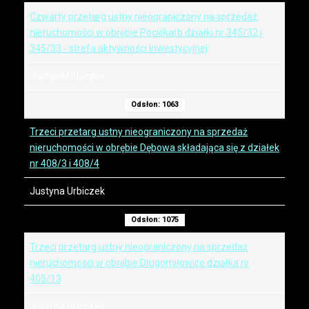
Czwarty przetarg ustny nieograniczony na sprzedaż
nieruchomości w obrębie Pociękarb działki nr 345/32 i
345/33 - strefa aktywności inwestycyjnej
Justyna Urbiczek
Odsłon: 1063
Trzeci przetarg ustny nieograniczony na sprzedaż
nieruchomości w obrębie Dębowa składająca się z działek
nr 408/3 i 408/4
Justyna Urbiczek
Odsłon: 1075
Trzeci przetarg ustny nieograniczony na sprzedaż
nieruchomości w obrębie Długomiłowice działka nr
405/13
Justyna Urbiczek