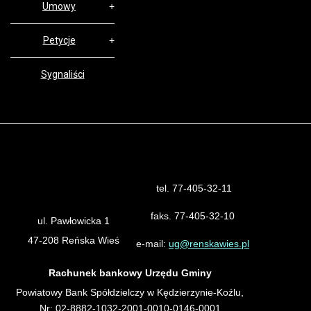
Umowy
Petycje
Sygnaliści
tel. 77-405-32-11
Urząd Gminy Reńska Wieś
faks. 77-405-32-10
ul. Pawłowicka 1
47-208 Reńska Wieś
e-mail:
ug@renskawies.pl
Rachunek bankowy Urzędu Gminy
Powiatowy Bank Spółdzielczy w Kędzierzynie-Koźlu,
Nr: 02-8882-1032-2001-0010-0146-0001