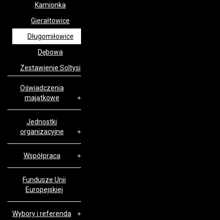
Kamionka
Gierałtowice
Długomiłowice
Dębowa
Zestawienie Soltysi
Oświadczenia
majątkowe
Jednostki
organizacyjne
Współpraca
Fundusze Unii
Europejskiej
Wybory i referenda