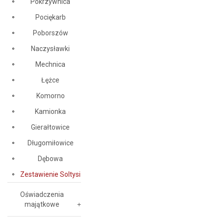
Pokrzywnica
Pociękarb
Poborszów
Naczysławki
Mechnica
Łężce
Komorno
Kamionka
Gierałtowice
Długomiłowice
Dębowa
Zestawienie Soltysi
Oświadczenia
majątkowe