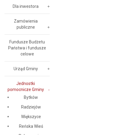
Dla inwestora
Zamówienia
publiczne
Fundusze Budżetu
Państwa i fundusze
celowe
Urząd Gminy
Jednostki
pomocnicze Gminy
Bytków
Radziejów
Większyce
Reńska Wieś