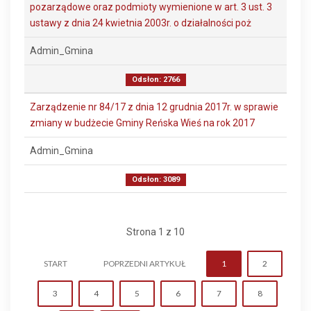
pozarządowe oraz podmioty wymienione w art. 3 ust. 3
ustawy z dnia 24 kwietnia 2003r. o działalności poż
Admin_Gmina
Odsłon: 2766
Zarządzenie nr 84/17 z dnia 12 grudnia 2017r. w sprawie
zmiany w budżecie Gminy Reńska Wieś na rok 2017
Admin_Gmina
Odsłon: 3089
Strona 1 z 10
START
POPRZEDNI ARTYKUŁ
1
2
3
4
5
6
7
8