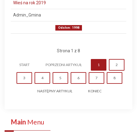
Wieś na rok 2019
Admin_Gmina
Odsłon: 1998
Strona 1 z 8
START
POPRZEDNI ARTYKUŁ
1
2
3
4
5
6
7
8
NASTĘPNY ARTYKUŁ
KONIEC
Main
Menu