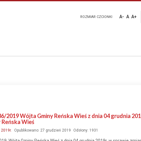
A-
A
A+
ROZMIAR CZCIONKI
36/2019 Wójta Gminy Reńska Wieś z dnia 04 grudnia 201
y Reńska Wieś
:
2019r.
Opublikowano: 27 grudzień 2019
Odsłony: 1931
019 Wójta Gminy Reńska Wieś z dnia 04 grudnia 2019r. w sprawie zmia