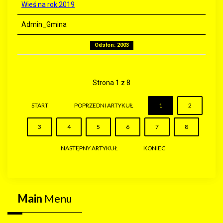
Wieś na rok 2019
Admin_Gmina
Odsłon: 2003
Strona 1 z 8
START
POPRZEDNI ARTYKUŁ
1
2
3
4
5
6
7
8
NASTĘPNY ARTYKUŁ
KONIEC
Main
Menu