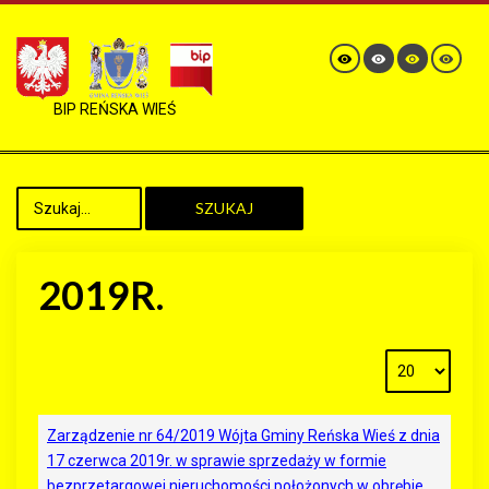
BIP REŃSKA WIEŚ
SZUKAJ
2019R.
Zarządzenie nr 64/2019 Wójta Gminy Reńska Wieś z dnia
17 czerwca 2019r. w sprawie sprzedaży w formie
bezprzetargowej nieruchomości położonych w obrębie